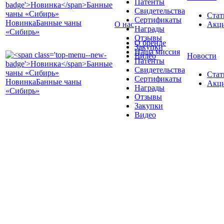
Патенты
Свидетельства
Стат
Сертификаты
Новинка
Банные чаны
О нас
Акц
Награды
«Сибирь»
Отзывы
О бренде
Закупки
Наша миссия
Видео
Новости
Патенты
Свидетельства
Стат
Сертификаты
Новинка
Банные чаны
Акц
Награды
«Сибирь»
Отзывы
Закупки
Видео