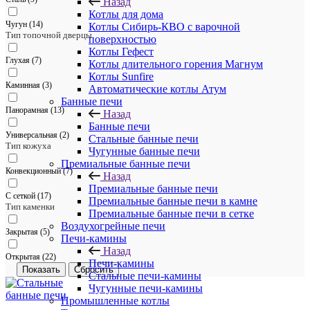
Назад
Котлы для дома
Чугун (
14
)
Котлы Сибирь-КВО с варочной
Тип топочной дверцы
поверхностью
Котлы Гефест
Глухая (
7
)
Котлы длительного горения Магнум
Котлы Sunfire
Каминная (
3
)
Автоматические котлы Атум
Банные печи
Панорамная (
13
)
Назад
Банные печи
Универсальная (
2
)
Стальные банные печи
Тип кожуха
Чугунные банные печи
Премиальные банные печи
Конвекционный (
7
)
Назад
Премиальные банные печи
С сеткой (
17
)
Премиальные банные печи в камне
Тип каменки
Премиальные банные печи в сетке
Воздухогрейные печи
Закрытая (
5
)
Печи-камины
Назад
Открытая (
22
)
Печи-камины
Сбросить
Стальные печи-камины
Чугунные печи-камины
Промышленные котлы