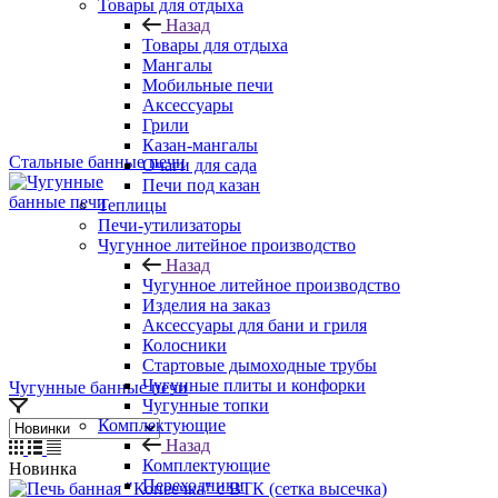
Товары для отдыха
Назад
Товары для отдыха
Мангалы
Мобильные печи
Аксессуары
Грили
Казан-мангалы
Стальные банные печи
Очаги для сада
Печи под казан
Теплицы
Печи-утилизаторы
Чугунное литейное производство
Назад
Чугунное литейное производство
Изделия на заказ
Аксессуары для бани и гриля
Колосники
Стартовые дымоходные трубы
Чугунные плиты и конфорки
Чугунные банные печи
Чугунные топки
Комплектующие
Назад
Комплектующие
Новинка
Переходники