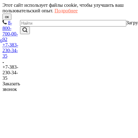
Этот сайт использует файлы cookie, чтобы улучшить ваш
пользовательский опыт.
Подробнее
ок
8-
Загру
800-
700-00-
92
+7-383-
230-34-
35
+7-383-
230-34-
35
Заказать
звонок