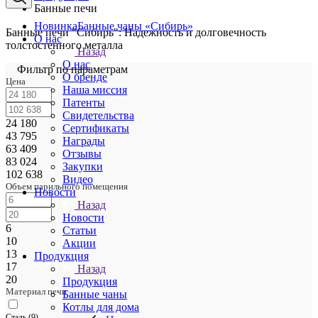
Банные печи
Новинка
Банные чаны «Сибирь»
Банные печи "Сибирь": Надежность и долговечность
О нас
толстостенного металла
Назад
О нас
Фильтр по параметрам
О бренде
Цена
Наша миссия
Патенты
Свидетельства
24 180
Сертификаты
43 795
Награды
63 409
Отзывы
83 024
Закупки
102 638
Видео
Объем парильного помещения
Новости
Назад
Новости
6
Статьи
10
Акции
13
Продукция
17
Назад
20
Продукция
Материал печи
Банные чаны
Котлы для дома
Сталь (
9
)