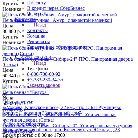
По счету
Купить
В кредит через СберБизнес
Новинка
Через СБП
Контакты
Печь банная чугунная "Амур" с закрытой каменкой
Назад
Цена
Контакты
86 880
р.
Команда
Купить
Реквизиты
Новинка
Гарантийное обслуживание
8-800-700-00-92
Печь банная чугунная "Сибирь-24" ПРО. Панорамная дверца
Назад
(Cетка)
Телефоны
Цена
8-800-700-00-92
60 340
р.
+7-383-230-34-35
Купить
Заказать звонок
Печь банная "Белуха"
Цена
Офис-шоурум:
50 325
р.
г. Москва, Киевское шоссе, 22 км., стр. 1, БП Румянцево,
Подробнее
Корпус Г, локация "Загородный дом"
Адрес производства:
Печь банная чугунная "Сибирь-20". Универсальная чугунная
Новосибирская область, р.п. Коченево, ул. Южная, д.23
дверца (Сетка)
Время работы: с 8:00 до 17:00
Цена