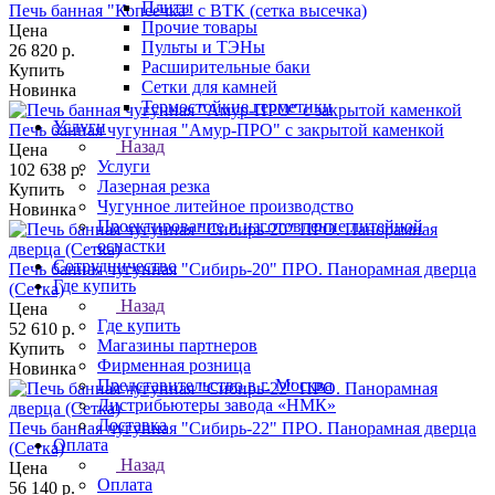
Плиты
Печь банная "Копеечка" с ВТК (сетка высечка)
Прочие товары
Цена
Пульты и ТЭНы
26 820
р.
Расширительные баки
Купить
Сетки для камней
Новинка
Термостойкие герметики
Услуги
Печь банная чугунная "Амур-ПРО" с закрытой каменкой
Назад
Цена
Услуги
102 638
р.
Лазерная резка
Купить
Чугунное литейное производство
Новинка
Проектирование и изготовление литейной
оснастки
Сотрудничество
Печь банная чугунная "Сибирь-20" ПРО. Панорамная дверца
Где купить
(Сетка)
Назад
Цена
Где купить
52 610
р.
Магазины партнеров
Купить
Фирменная розница
Новинка
Представительство в г. Москва
Дистрибьютеры завода «НМК»
Доставка
Печь банная чугунная "Сибирь-22" ПРО. Панорамная дверца
Оплата
(Сетка)
Назад
Цена
Оплата
56 140
р.