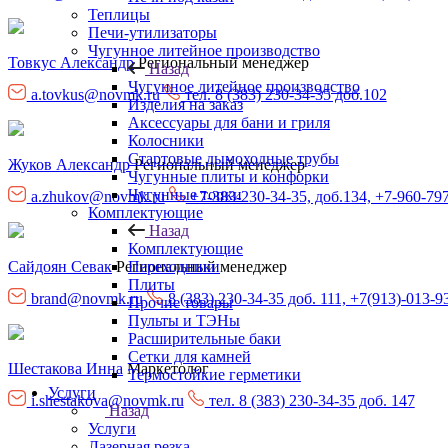
Теплицы
Печи-утилизаторы
Чугунное литейное производство
Товкус Александр
Региональный менеджер
Назад
Чугунное литейное производство
a.tovkus@novmk.ru
тел. 8 (383) 230-34-35 доб.102
Изделия на заказ
Аксессуары для бани и гриля
Колосники
Стартовые дымоходные трубы
Жуков Александр
Региональный менеджер
Чугунные плиты и конфорки
Чугунные топки
a.zhukov@novmk.ru
+7-383-230-34-35, доб.134, +7-960-79
Комплектующие
Назад
Комплектующие
Переходники
Сайдоян Севак
Региональный менеджер
Плиты
brand@novmk.ru
8 (383) 230-34-35 доб. 111, +7(913)-013-9
Прочие товары
Пульты и ТЭНы
Расширительные баки
Сетки для камней
Шестакова Инна
Маркетолог
Термостойкие герметики
Услуги
i.shestakova@novmk.ru
тел. 8 (383) 230-34-35 доб. 147
Назад
Услуги
Лазерная резка