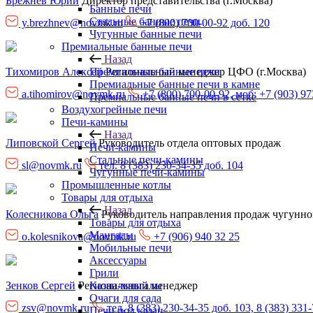
Брежнев Юрий
Директор представительства (г.Москва)
Банные печи
Стальные банные печи
y.brezhnev@novmk.ru
+7 (800) 700-00-92 доб. 120
Чугунные банные печи
Премиальные банные печи
Назад
Премиальные банные печи
Тихомиров Алексей
Региональный менеджер ЦФО (г.Москва)
Премиальные банные печи в камне
a.tihomirov@novmk.ru
+7 (800) 700-00-92, моб: +7 (903) 97
Премиальные банные печи в сетке
Воздухогрейные печи
Печи-камины
Назад
Липовской Сергей
Руководитель отдела оптовых продаж
Печи-камины
Стальные печи-камины
sl@novmk.ru
тел. 8 (383) 230-34-35 доб. 104
Чугунные печи-камины
Промышленные котлы
Товары для отдыха
Назад
Колесникова Ольга
Руководитель направления продаж чугунно
Товары для отдыха
Мангалы
o.kolesnikova@novmk.ru
+7 (906) 940 32 25
Мобильные печи
Аксессуары
Грили
Казан-мангалы
Зенков Сергей
Региональный менеджер
Очаги для сада
zsv@novmk.ru
тел. 8 (383) 230-34-35 доб. 103, 8 (383) 331
Печи под казан