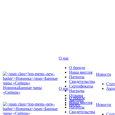
О нас
О бренде
Наша миссия
Новости
Патенты
Свидетельства
Стат
Сертификаты
Новинка
Банные чаны
О нас
Акц
Награды
«Сибирь»
Отзывы
О бренде
Закупки
Наша миссия
Видео
Новости
Патенты
Свидетельства
Стат