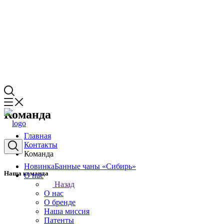
Команда
Главная
Контакты
Команда
Новинка
Банные чаны «Сибирь»
Наша команда
О нас
Назад
О нас
О бренде
Наша миссия
Патенты