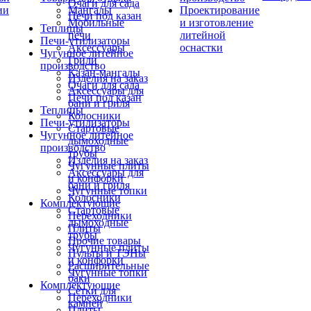
Очаги для сада
ии
Мангалы
Проектирование
Печи под казан
Мобильные
и изготовление
Теплицы
печи
литейной
Печи-утилизаторы
Аксессуары
оснастки
Чугунное литейное
Грили
производство
Казан-мангалы
Изделия на заказ
Очаги для сада
Аксессуары для
Печи под казан
бани и гриля
Теплицы
Колосники
Печи-утилизаторы
Стартовые
Чугунное литейное
дымоходные
производство
трубы
Изделия на заказ
Чугунные плиты
Аксессуары для
и конфорки
бани и гриля
Чугунные топки
Колосники
Комплектующие
Стартовые
Переходники
дымоходные
Плиты
трубы
Прочие товары
Чугунные плиты
Пульты и ТЭНы
и конфорки
Расширительные
Чугунные топки
баки
Комплектующие
Сетки для
Переходники
камней
Плиты