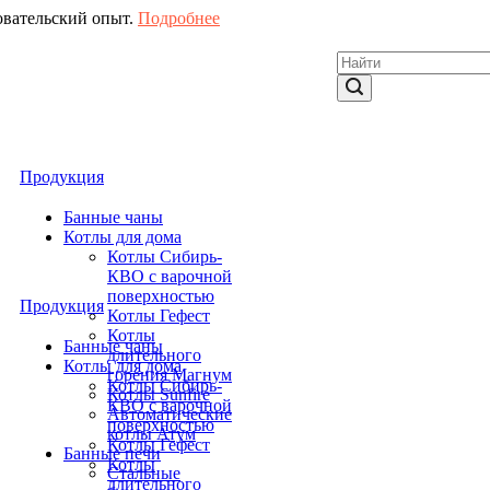
овательский опыт.
Подробнее
Продукция
Банные чаны
Котлы для дома
Котлы Сибирь-
КВО с варочной
поверхностью
Продукция
Котлы Гефест
Котлы
Банные чаны
длительного
Котлы для дома
горения Магнум
Котлы Сибирь-
Котлы Sunfire
КВО с варочной
Автоматические
поверхностью
котлы Атум
Котлы Гефест
Банные печи
Котлы
Стальные
длительного