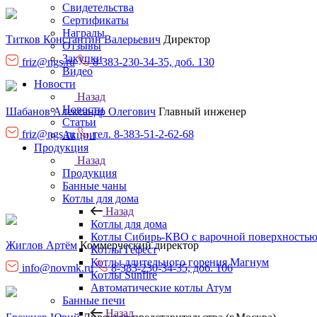
Свидетельства
Сертификаты
Награды
Титков Константин Валерьевич
Директор
Отзывы
Закупки
friz@ngs.ru
8-383-230-34-35, доб. 130
Видео
Новости
Назад
Новости
Шабанов Александр Олегович
Главный инженер
Статьи
friz@ngs.ru
тел. 8-383-51-2-62-68
Акции
Продукция
Назад
Продукция
Банные чаны
Котлы для дома
Назад
Котлы для дома
Котлы Сибирь-КВО с варочной поверхность
Жиглов Артём
Коммерческий директор
Котлы Гефест
Котлы длительного горения Магнум
info@novmk.ru
8-383-230-34-35, доб. 106
Котлы Sunfire
Автоматические котлы Атум
Банные печи
Назад