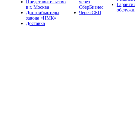
Представительство
через
Гаранти
в г. Москва
СберБизнес
обслужи
Дистрибьютеры
Через СБП
завода «НМК»
Доставка