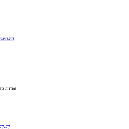
3-60-89
го литья
-77-77