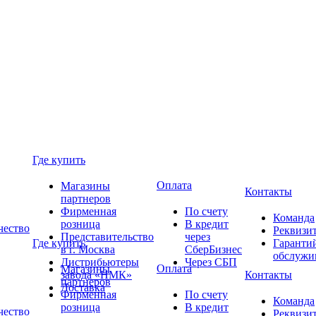
Где купить
Оплата
Магазины
Контакты
партнеров
Фирменная
По счету
Команда
розница
В кредит
чество
Реквизи
Представительство
через
Где купить
Гаранти
в г. Москва
СберБизнес
обслужи
Дистрибьютеры
Через СБП
Оплата
Магазины
завода «НМК»
Контакты
партнеров
Доставка
Фирменная
По счету
Команда
розница
В кредит
чество
Реквизи