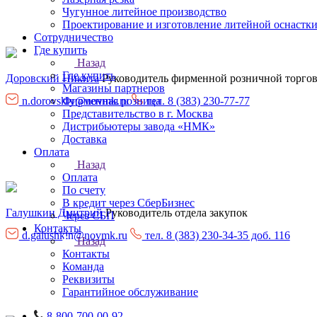
Чугунное литейное производство
Проектирование и изготовление литейной оснастк
Сотрудничество
Где купить
Назад
Где купить
Доровский Никита
Руководитель фирменной розничной торгов
Магазины партнеров
Фирменная розница
n.dorovskiy@novmk.ru
тел. 8 (383) 230-77-77
Представительство в г. Москва
Дистрибьютеры завода «НМК»
Доставка
Оплата
Назад
Оплата
По счету
В кредит через СберБизнес
Галушкин Дмитрий
Руководитель отдела закупок
Через СБП
Контакты
d.galushkin@novmk.ru
тел. 8 (383) 230-34-35 доб. 116
Назад
Контакты
Команда
Реквизиты
Гарантийное обслуживание
8-800-700-00-92