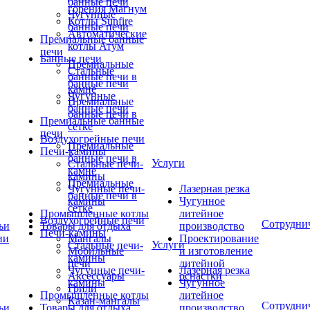
банные печи
горения Магнум
Чугунные
Котлы Sunfire
банные печи
Автоматические
Премиальные банные
котлы Атум
печи
Банные печи
Премиальные
Стальные
банные печи в
банные печи
камне
Чугунные
Премиальные
банные печи
банные печи в
Премиальные банные
сетке
печи
Воздухогрейные печи
Премиальные
Печи-камины
банные печи в
Услуги
Стальные печи-
камне
камины
Премиальные
Чугунные печи-
Лазерная резка
банные печи в
камины
Чугунное
сетке
Промышленные котлы
литейное
Воздухогрейные печи
Сотрудни
ьи
Товары для отдыха
производство
Печи-камины
ии
Мангалы
Проектирование
Услуги
Стальные печи-
Мобильные
и изготовление
камины
печи
литейной
Чугунные печи-
Лазерная резка
Аксессуары
оснастки
камины
Чугунное
Грили
Промышленные котлы
литейное
Казан-мангалы
Сотрудни
ьи
Товары для отдыха
производство