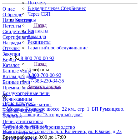
По счету
В кредит через СберБизнес
О нас
Через СБП
О бренде
Контакты
Наша миссия
Назад
Патенты
Контакты
Свидетельства
Команда
Сертификаты
Реквизиты
Награды
Гарантийное обслуживание
Отзывы
Закупки
8-800-700-00-92
Видео
Назад
Каталог
Телефоны
Банные чаны
8-800-700-00-92
Котлы для дома
+7-383-230-34-35
Банные печи
Заказать звонок
Премиальные банные печи
Воздухогрейные печи
Печи-камины
Офис-шоурум:
Промышленные котлы
г. Москва, Киевское шоссе, 22 км., стр. 1, БП Румянцево,
Товары для отдыха
Корпус Г, локация "Загородный дом"
Теплицы
Печи-утилизаторы
Адрес производства:
Чугунное литейное производство
Новосибирская область, р.п. Коченево, ул. Южная, д.23
Комплектующие
Время работы: с 8:00 до 17:00
Сотрудничество