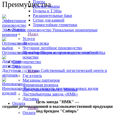
Плиты
Преимущества
Прочие товары
Пульты и ТЭНы
Расширительные баки
Сетки для камней
Термостойкие герметики
Услуги
Эффективное производство
Уникальные инженерные
Назад
решения
Услуги
Лазерная резка
Чугунное литейное производство
Оптимальный выбор
Широкая производственная линейка
Проектирование и изготовление литейной
оснастки
Сотрудничество
Где купить
Доступная логистика
Собственный логистический центр и
Назад
автопарк
Где купить
Магазины партнеров
Фирменная розница
Инновации
Высокая скорость внедрения новых видов
Представительство в г. Москва
изделий
Дистрибьютеры завода «НМК»
Доставка
Цель завода "НМК" —
Оплата
создание инновационной и высококачественной продукции
Назад
под брендом "Сибирь"
Оплата