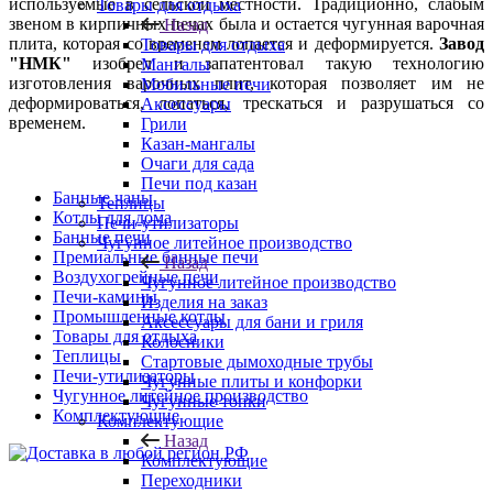
используемые в сельской местности. Традиционно, слабым
Товары для отдыха
звеном в кирпичных печах была и остается чугунная варочная
Назад
плита, которая со временем лопается и деформируется.
Завод
Товары для отдыха
"НМК"
изобрел и запатентовал такую технологию
Мангалы
изготовления варочных плит, которая позволяет им не
Мобильные печи
деформироваться, лопаться, трескаться и разрушаться со
Аксессуары
временем.
Грили
Казан-мангалы
Очаги для сада
Печи под казан
Банные чаны
Теплицы
Котлы для дома
Печи-утилизаторы
Банные печи
Чугунное литейное производство
Премиальные банные печи
Назад
Воздухогрейные печи
Чугунное литейное производство
Печи-камины
Изделия на заказ
Промышленные котлы
Аксессуары для бани и гриля
Товары для отдыха
Колосники
Теплицы
Стартовые дымоходные трубы
Печи-утилизаторы
Чугунные плиты и конфорки
Чугунное литейное производство
Чугунные топки
Комплектующие
Комплектующие
Назад
Комплектующие
Переходники