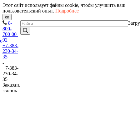
Этот сайт использует файлы cookie, чтобы улучшить ваш
пользовательский опыт.
Подробнее
ок
8-
Загру
800-
700-00-
92
+7-383-
230-34-
35
+7-383-
230-34-
35
Заказать
звонок