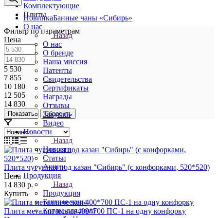
Комплектующие
Плиты
Новинка
Банные чаны «Сибирь»
О нас
Фильтр по параметрам
Назад
Цена
О нас
О бренде
Наша миссия
5 530
Патенты
7 855
Свидетельства
10 180
Сертификаты
12 505
Награды
14 830
Отзывы
Сбросить
Закупки
Видео
Новости
Назад
Новости
Статьи
Акции
Плита чугунная под казан "Сибирь" (с конфорками, 520*520)
Продукция
Цена
Назад
14 830
р.
Продукция
Купить
Банные чаны
Котлы для дома
Плита металлическая 400*700 ПС-1 на одну конфорку