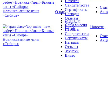
Патенты
Свидетельства
Стат
Сертификаты
Новинка
Банные чаны
О нас
Акц
Награды
«Сибирь»
Отзывы
О бренде
Закупки
Наша миссия
Видео
Новости
Патенты
Свидетельства
Стат
Сертификаты
Новинка
Банные чаны
Акц
Награды
«Сибирь»
Отзывы
Закупки
Видео