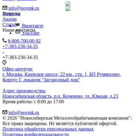
info@novmk.ru
Новости
Загрузка
Акции
Статьи
Вконтакте
Наши контакты
YouTube
8-800-700-00-92
+7-383-230-34-35
+7-383-230-34-35
Офис-шоурум:
г. Москва, Киевское шоссе, 22 км., стр. 1, БП Румянцево,
Корпус Г, локация "Загородный дом"
Адрес производства:
Новосибирская область, р.п. Коченево, ул. Южная, д.23
Время работы: с 8:00 до 17:00
info@novmk.ru
© 2026 "Новосибирская Металлообрабатывающая компания":
Все права защищены. Не является публичной офертой.
Политика обработки персональных данных
Политика конфиденциальности