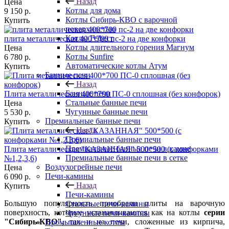
Назад
Цена
Котлы для дома
9 150
р.
Котлы Сибирь-КВО с варочной
Купить
поверхностью
Котлы Гефест
плита металлическая 400*700 пс-2 на две конфорки
Котлы длительного горения Магнум
Цена
Котлы Sunfire
6 780
р.
Автоматические котлы Атум
Купить
Банные печи
Назад
Банные печи
Плита металлическая 400*700 ПС-0 сплошная (без конфорок)
Стальные банные печи
Цена
Чугунные банные печи
5 530
р.
Премиальные банные печи
Купить
Назад
Премиальные банные печи
Премиальные банные печи в камне
Плита металлическая "КАЗАННАЯ" 500*500 (с конфорками
Премиальные банные печи в сетке
№1,2,3,6)
Воздухогрейные печи
Цена
Печи-камины
6 090
р.
Назад
Купить
Печи-камины
Большую популярность приобрели плиты на варочную
Стальные печи-камины
поверхность, которые устанавливаются как на котлы
серии
Чугунные печи-камины
"Сибирь-КВО"
, так и на печи, сложенные из кирпича,
Промышленные котлы