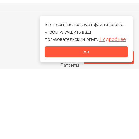
Этот сайт использует файлы cookie,
чтобы улучшить ваш
О нас
пользовательский опыт.
Подробнее
О бренде
ок
Наша миссия
Стать дилером
Патенты
Свидетельства
Сертификаты
Награды
Отзывы
Закупки
Видео
Каталог