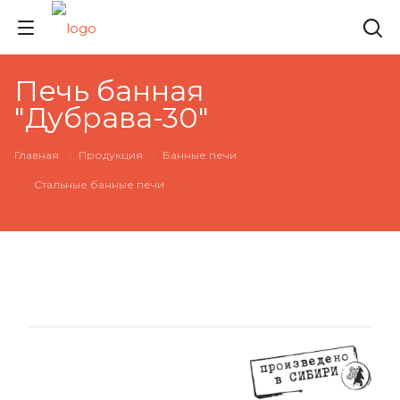
Печь банная
"Дубрава-30"
Главная
Продукция
Банные печи
Стальные банные печи