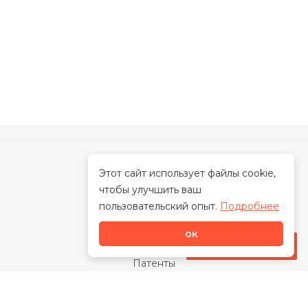
Этот сайт использует файлы cookie,
чтобы улучшить ваш
О нас
пользовательский опыт.
Подробнее
О бренде
ок
Наша миссия
Стать дилером
Патенты
Свидетельства
Сертификаты