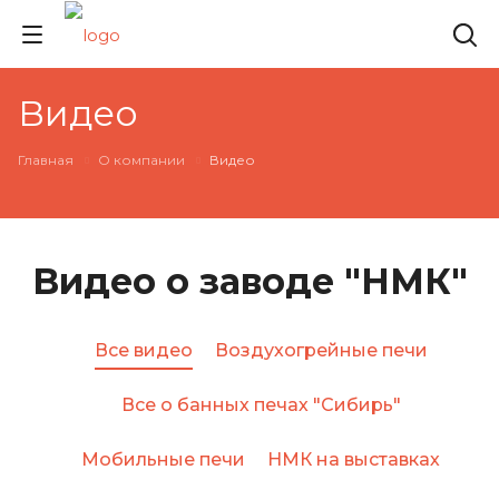
Видео
Главная
О компании
Видео
Видео о заводе "НМК"
Все видео
Воздухогрейные печи
Все о банных печах "Сибирь"
Мобильные печи
НМК на выставках