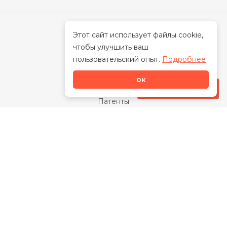
Этот сайт использует файлы cookie,
чтобы улучшить ваш
О нас
пользовательский опыт.
Подробнее
О бренде
ок
Наша миссия
Стать дилером
Патенты
Свидетельства
Сертификаты
Награды
Отзывы
Закупки
Видео
Каталог