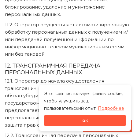
блокирование, удаление и уничтожение
персональных данных.
11.2. Оператор осуществляет автоматизированную
обработку персональных данных с получением и/
или передачей полученной информации по
информационно-телекоммуникационным сетям
или без таковой.
12. ТРАНСГРАНИЧНАЯ ПЕРЕДАЧА
ПЕРСОНАЛЬНЫХ ДАННЫХ
12.1. Оператор до начала осуществления
трансграничной передачи персональных данных
Этот сайт использует файлы cookie,
обязан убедиться в том, что иностранным
чтобы улучшить ваш
государством, на территорию которого
пользовательский опыт.
Подробнее
предполагается осуществлять передачу
персональных данных, обеспечивается надежная
ок
защита прав субъектов персональных данных.
Стать дилером
12.2. Трансграничная передача персональных