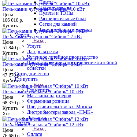
Плиты
Прочие товары
Печь-камин чугунная "Сибирь" 10 кВт
Пульты и ТЭНы
Цена
Расширительные баки
106 010
р.
Сетки для камней
Купить
Термостойкие герметики
Услуги
Печь-камин чугунная "Сибирь" 7 кВт
Назад
Цена
Услуги
51 840
р.
Лазерная резка
Купить
Чугунное литейное производство
Проектирование и изготовление литейной
Печь-камин чугунная "Сибирь" 6 кВт
оснастки
Цена
Сотрудничество
47 170
р.
Где купить
Купить
Назад
Где купить
Печь-камин стальная "Сибирь" 10 кВт
Магазины партнеров
Цена
Фирменная розница
68 370
р.
Представительство в г. Москва
Купить
Дистрибьютеры завода «НМК»
Хит
Доставка
Оплата
Печь-камин стальная "Сибирь" 12 кВт
Назад
Цена
Оплата
76 680
р.