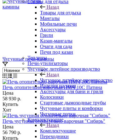
Товары для отдыха
Назад
Товары для отдыха
Мангалы
Мобильные печи
Аксессуары
Грили
Казан-мангалы
Очаги для сада
Печи под казан
Теплицы
Чугунные печи-камины
Печи-утилизаторы
Чугунное литейное производство
Назад
Чугунное литейное производство
Изделия на заказ
Печь отопительно-варочная ПМЧ-10С Патина
Аксессуары для бани и гриля
Цена
Колосники
58 930
р.
Стартовые дымоходные трубы
Купить
Чугунные плиты и конфорки
Хит
Чугунные топки
Комплектующие
Печь чугунная отопительно-варочная "Сибирь"
Назад
Цена
Комплектующие
56 790
р.
Переходники
Купить