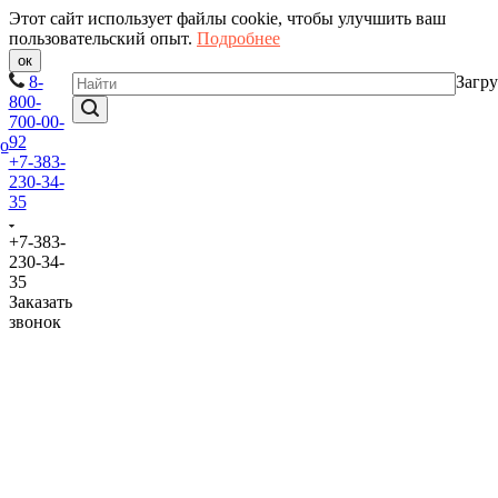
Этот сайт использует файлы cookie, чтобы улучшить ваш
пользовательский опыт.
Подробнее
ок
8-
Загру
800-
700-00-
92
+7-383-
230-34-
35
+7-383-
230-34-
35
Заказать
звонок