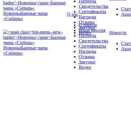
Патенты
Свидетельства
Стат
Сертификаты
Новинка
Банные чаны
О нас
Акц
Награды
«Сибирь»
Отзывы
О бренде
Закупки
Наша миссия
Видео
Новости
Патенты
Свидетельства
Стат
Сертификаты
Новинка
Банные чаны
Акц
Награды
«Сибирь»
Отзывы
Закупки
Видео