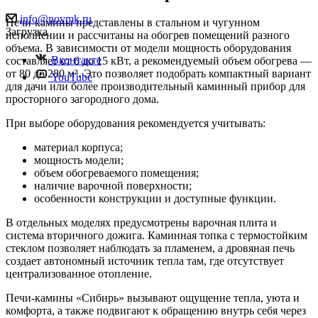
info@novmk.ru
Печи-камины представлены в стальном и чугунном
Загрузка
исполнении и рассчитаны на обогрев помещений разного
объема. В зависимости от модели мощность оборудования
Вконтакте
составляет от 6 до 15 кВт, а рекомендуемый объем обогрева —
от 80 до 280 м³. Это позволяет подобрать компактный вариант
YouTube
для дачи или более производительный каминный прибор для
просторного загородного дома.
При выборе оборудования рекомендуется учитывать:
материал корпуса;
мощность модели;
объем обогреваемого помещения;
наличие варочной поверхности;
особенности конструкции и доступные функции.
В отдельных моделях предусмотрены варочная плита и
система вторичного дожига. Каминная топка с термостойким
стеклом позволяет наблюдать за пламенем, а дровяная печь
создает автономный источник тепла там, где отсутствует
централизованное отопление.
Печи-камины «Сибирь» вызывают ощущение тепла, уюта и
комфорта, а также подвигают к обращению внутрь себя через