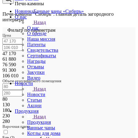
Печи-камины
Новинка
Банные чаны «Сибирь»
Печи-камины "Сибирь": главная деталь загородного
О нас
интерьера
Назад
О нас
Фильтр по параметрам
О бренде
Цена
Наша миссия
Патенты
Свидетельства
47 170
Сертификаты
61 880
Награды
76 590
Отзывы
91 300
Закупки
106 010
Видео
Объем отапливаемого помещения
Новости
Назад
Новости
80
Статьи
130
Акции
180
Продукция
230
Назад
280
Продукция
Варочная плита
Банные чаны
Котлы для дома
Есть (
2
)