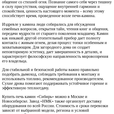
общение со стихией огня. Познание самого себя через тишину
и силу присутствия, ощущение внутренней гармонии и
спокойствия, ценность настоящего момента – всему этому
способствует время, проведенное возле печи-камина.
Издревле у камина люди собирались для обсуждения
семейных вопросов, открытия тайн, чтения книг и общения,
передачи мудрости от старшего поколения младшему. Камин
как никакой другой отопительный прибор дает полноту
контакта с живым огнем, делая процесс топки особенным и
захватывающим. Для загородного дома он создает
неповторимую эстетику, дает завершенность в деталях, и
характеризует философскую направленность мировоззрения
его владельца.
Для стабильной и безопасной работы важно правильно
подобрать дымоход, соблюдать требования к монтажу и
использовать топливо, рекомендованное производителем.
Сухие дрова помогают поддерживать устойчивое горение и
эффективную теплоотдачу.
Купить печь камин «Сибирь» можно в Москве и
Новосибирске. Завод «НМК» также организует доставку
оборудования по всей России. Стоимость и сроки перевозки
зависят от выбранной модели, региона и условий