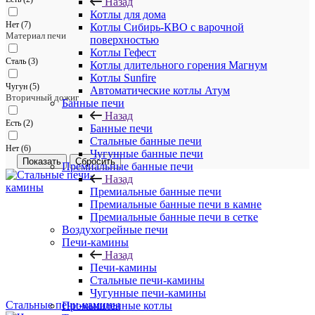
Назад
Котлы для дома
Нет (
7
)
Котлы Сибирь-КВО с варочной
Материал печи
поверхностью
Котлы Гефест
Сталь (
3
)
Котлы длительного горения Магнум
Котлы Sunfire
Чугун (
5
)
Автоматические котлы Атум
Вторичный дожиг
Банные печи
Назад
Есть (
2
)
Банные печи
Стальные банные печи
Нет (
6
)
Чугунные банные печи
Сбросить
Премиальные банные печи
Назад
Премиальные банные печи
Премиальные банные печи в камне
Премиальные банные печи в сетке
Воздухогрейные печи
Печи-камины
Назад
Печи-камины
Стальные печи-камины
Чугунные печи-камины
Стальные печи-камины
Промышленные котлы