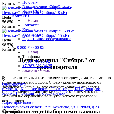
По счету
Купить
В кредит через СберБизнес
Через СБП
Печь-камин стальная "Сибирь" 8 кВт
Контакты
Цена
Назад
56 850
р.
Контакты
Купить
Команда
Реквизиты
Печь-камин стальная "Сибирь" 15 кВт
Гарантийное обслуживание
Цена
98 530
р.
8-800-700-00-92
Купить
Назад
Телефоны
Печи-камины "Сибирь" от
8-800-700-00-92
производителя
+7-383-230-34-35
Заказать звонок
Если отопительный котел является сердцем дома, то камин по
праву является его душой. Слово «камин» произошло от
Офис-шоурум:
латинского «kaminus», что означает «очаг». Есть версия
г. Москва, Киевское шоссе, 22 км., стр. 1, БП Румянцево,
происхождения от английских слов «come in», что означает
Корпус Г, локация "Загородный дом"
«прийти в»: обращение во внутрь чего-то глубокого и
осознанного.
Адрес производства:
Новосибирская область, р.п. Коченево, ул. Южная, д.23
Особенности и выбор печи-камина
Время работы: с 8:00 до 17:00