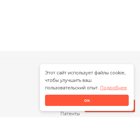
Этот сайт использует файлы cookie,
чтобы улучшить ваш
О нас
пользовательский опыт.
Подробнее
О бренде
ок
Наша миссия
Стать дилером
Патенты
Свидетельства
Сертификаты