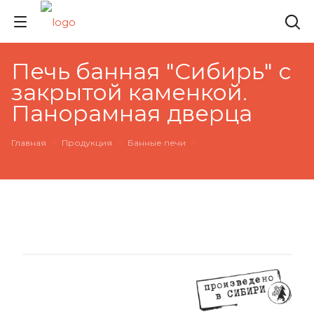
Печь банная "Сибирь" с
закрытой каменкой.
Панорамная дверца
Главная
Продукция
Банные печи
РЕКОМЕНДУЕМ