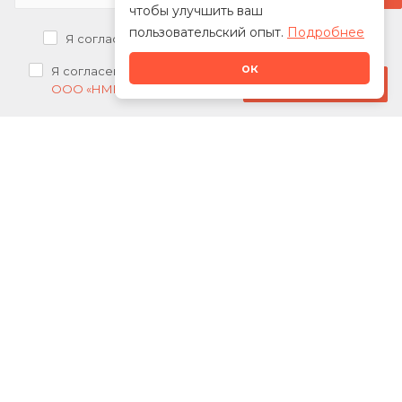
чтобы улучшить ваш
пользовательский опыт.
Подробнее
Я согласен на
обработку персональных данных
ок
Я согласен на
получение рекламных рассылок от
Стать дилером
ООО «НМК»
О нас
Каталог
Сотрудничество
Новости