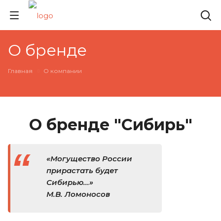
О бренде
Главная
О компании
О бренде "Сибирь"
«Могущество России
прирастать будет
Сибирью...»
М.В. Ломоносов