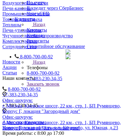
По счету
Воздухогрейные печи
В кредит через СберБизнес
Печи-камины
Через СБП
Промышленные котлы
Контакты
Товары для отдыха
Назад
Теплицы
Контакты
Печи-утилизаторы
Команда
Чугунное литейное производство
Реквизиты
Комплектующие
Гарантийное обслуживание
Сотрудничество
8-800-700-00-92
Новости
Назад
Акции
Телефоны
Статьи
8-800-700-00-92
Наши контакты
+7-383-230-34-35
Заказать звонок
8-800-700-00-92
+7-383-230-34-35
Офис-шоурум:
+7-383-230-34-35
г. Москва, Киевское шоссе, 22 км., стр. 1, БП Румянцево,
Корпус Г, локация "Загородный дом"
Офис-шоурум:
Адрес производства:
г. Москва, Киевское шоссе, 22 км., стр. 1, БП Румянцево,
Новосибирская область, р.п. Коченево, ул. Южная, д.23
Корпус Г, локация "Загородный дом"
Время работы: с 8:00 до 17:00