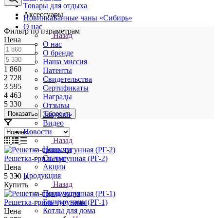
Товары для отдыха
Аксессуары
Новинка
Банные чаны «Сибирь»
О нас
Фильтр по параметрам
Назад
Цена
О нас
О бренде
Наша миссия
1 860
Патенты
2 728
Свидетельства
3 595
Сертификаты
4 463
Награды
5 330
Отзывы
Сбросить
Закупки
Видео
Новости
Назад
Новости
Статьи
Решетка-гриль чугунная (РГ-2)
Акции
Цена
Продукция
5 330
р.
Назад
Купить
Продукция
Банные чаны
Решетка-гриль чугунная (РГ-1)
Котлы для дома
Цена