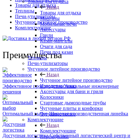
Товары для отдыха
Товары для отдыха
Назад
Теплицы
Товары для отдыха
Печи-утилизаторы
Мангалы
Чугунное литейное производство
Мобильные печи
Комплектующие
Аксессуары
Грили
Казан-мангалы
Очаги для сада
Печи под казан
Преимущества
Теплицы
Печи-утилизаторы
Чугунное литейное производство
Назад
Чугунное литейное производство
Изделия на заказ
Эффективное производство
Уникальные инженерные
Аксессуары для бани и гриля
решения
Колосники
Стартовые дымоходные трубы
Чугунные плиты и конфорки
Оптимальный выбор
Широкая производственная линейка
Чугунные топки
Комплектующие
Назад
Комплектующие
Доступная логистика
Собственный логистический центр и
Переходники