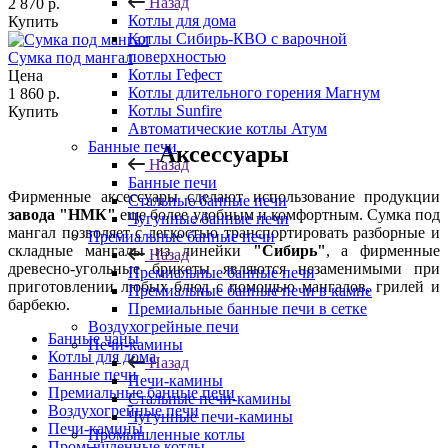
Назад
2 870
р.
Котлы для дома
Купить
Котлы Сибирь-КВО с варочной
поверхностью
Сумка под мангал
Котлы Гефест
Цена
Котлы длительного горения Магнум
1 860
р.
Котлы Sunfire
Купить
Автоматические котлы Атум
Банные печи
Аксессуары
Назад
Банные печи
Фирменные аксессуары сделают использование продукции
Стальные банные печи
завода "НМК"
еще более удобным и комфортным. Сумка под
Чугунные банные печи
мангал позволяет с легкостью транспортировать разборные и
Премиальные банные печи
складные мангалы из линейки
"Сибирь"
, а фирменные
Назад
древесно-угольные брикеты являются незаменимыми при
Премиальные банные печи
приготовлении любых блюд с помощью мангалов, грилей и
Премиальные банные печи в камне
барбекю.
Премиальные банные печи в сетке
Воздухогрейные печи
Банные чаны
Печи-камины
Котлы для дома
Назад
Банные печи
Печи-камины
Премиальные банные печи
Стальные печи-камины
Воздухогрейные печи
Чугунные печи-камины
Печи-камины
Промышленные котлы
Промышленные котлы