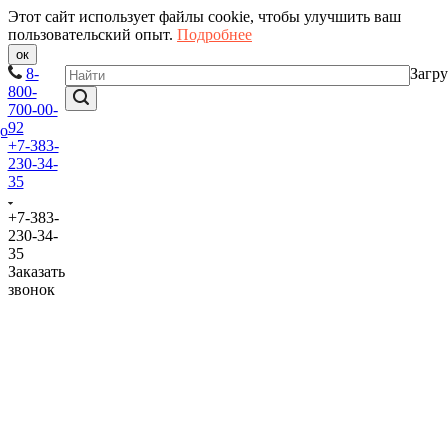
Этот сайт использует файлы cookie, чтобы улучшить ваш
пользовательский опыт.
Подробнее
ок
8-
Загру
800-
700-00-
92
+7-383-
230-34-
35
+7-383-
230-34-
35
Заказать
звонок