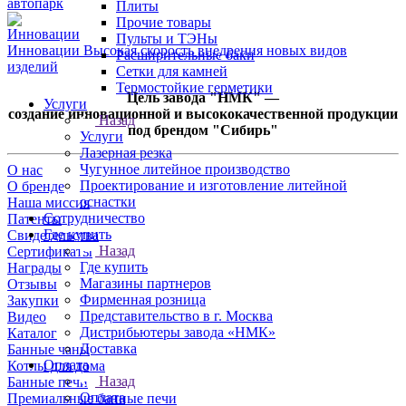
автопарк
Плиты
Прочие товары
Пульты и ТЭНы
Инновации
Высокая скорость внедрения новых видов
Расширительные баки
изделий
Сетки для камней
Термостойкие герметики
Цель завода "НМК" —
Услуги
создание инновационной и высококачественной продукции
Назад
под брендом "Сибирь"
Услуги
Лазерная резка
Чугунное литейное производство
О нас
Проектирование и изготовление литейной
О бренде
оснастки
Наша миссия
Сотрудничество
Патенты
Где купить
Свидетельства
Назад
Сертификаты
Где купить
Награды
Магазины партнеров
Отзывы
Фирменная розница
Закупки
Представительство в г. Москва
Видео
Дистрибьютеры завода «НМК»
Каталог
Доставка
Банные чаны
Оплата
Котлы для дома
Назад
Банные печи
Оплата
Премиальные банные печи