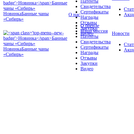
Патенты
Свидетельства
Стат
Сертификаты
Новинка
Банные чаны
О нас
Акц
Награды
«Сибирь»
Отзывы
О бренде
Закупки
Наша миссия
Видео
Новости
Патенты
Свидетельства
Стат
Сертификаты
Новинка
Банные чаны
Акц
Награды
«Сибирь»
Отзывы
Закупки
Видео