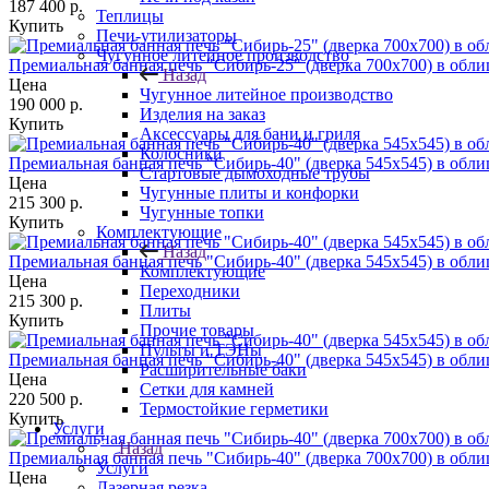
187 400
р.
Теплицы
Купить
Печи-утилизаторы
Чугунное литейное производство
Премиальная банная печь "Сибирь-25" (дверка 700х700) в обл
Назад
Цена
Чугунное литейное производство
190 000
р.
Изделия на заказ
Купить
Аксессуары для бани и гриля
Колосники
Премиальная банная печь "Сибирь-40" (дверка 545х545) в обл
Стартовые дымоходные трубы
Цена
Чугунные плиты и конфорки
215 300
р.
Чугунные топки
Купить
Комплектующие
Назад
Премиальная банная печь "Сибирь-40" (дверка 545х545) в обл
Комплектующие
Цена
Переходники
215 300
р.
Плиты
Купить
Прочие товары
Пульты и ТЭНы
Премиальная банная печь "Сибирь-40" (дверка 545х545) в обл
Расширительные баки
Цена
Сетки для камней
220 500
р.
Термостойкие герметики
Купить
Услуги
Назад
Премиальная банная печь "Сибирь-40" (дверка 700х700) в обл
Услуги
Цена
Лазерная резка