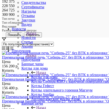
192 375
Свидетельства
228 550
Сертификаты
264 725
Награды
300 900
Отзывы
Тип печи
Закупки
Тип облицовки
Видео
Вид камня
Новости
Размер топочной дверцы
Назад
Сбросить
Новости
Статьи
Акции
Продукция
Назад
Премиальная банная печь "Сибирь-25" без ВТК в облицовке "
Продукция
Цена
Банные чаны
156 200
р.
Котлы для дома
Купить
Назад
Котлы для дома
Премиальная банная печь "Сибирь-25" без ВТК в облицовке "
Котлы Сибирь-КВО с варочной поверхность
Цена
Котлы Гефест
156 400
р.
Котлы длительного горения Магнум
Купить
Котлы Sunfire
Автоматические котлы Атум
Премиальная банная печь "Сибирь-25" без ВТК в облицовке "
Банные печи
Цена
Назад