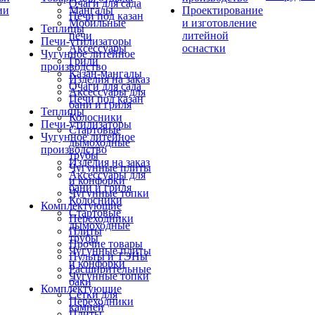
Очаги для сада
ии
Мангалы
Проектирование
Печи под казан
Мобильные
и изготовление
Теплицы
печи
литейной
Печи-утилизаторы
Аксессуары
оснастки
Чугунное литейное
Грили
производство
Казан-мангалы
Изделия на заказ
Очаги для сада
Аксессуары для
Печи под казан
бани и гриля
Теплицы
Колосники
Печи-утилизаторы
Стартовые
Чугунное литейное
дымоходные
производство
трубы
Изделия на заказ
Чугунные плиты
Аксессуары для
и конфорки
бани и гриля
Чугунные топки
Колосники
Комплектующие
Стартовые
Переходники
дымоходные
Плиты
трубы
Прочие товары
Чугунные плиты
Пульты и ТЭНы
и конфорки
Расширительные
Чугунные топки
баки
Комплектующие
Сетки для
Переходники
камней
Плиты