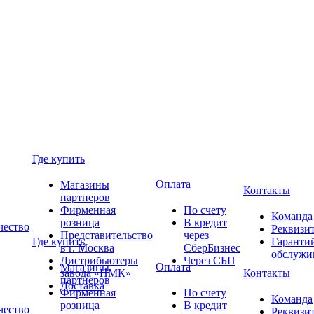
Где купить
Оплата
Магазины
Контакты
партнеров
Фирменная
По счету
Команда
розница
В кредит
чество
Реквизи
Представительство
через
Где купить
Гаранти
в г. Москва
СберБизнес
обслужи
Дистрибьютеры
Через СБП
Оплата
Магазины
завода «НМК»
Контакты
партнеров
Доставка
Фирменная
По счету
Команда
розница
В кредит
чество
Реквизи