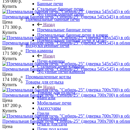
159 000
р.
Банные печи
Купить
Стальные банные печи
Чугунные банные печи
Премиальная банная печь "Сибирь-25" (дверка 545х545) в обл
Премиальные банные печи
Цена
Назад
171 300
р.
Премиальные банные печи
Купить
Премиальные банные печи в камне
Премиальные банные печи в сетке
Премиальная банная печь "Сибирь-25" (дверка 545х545) в обл
Воздухогрейные печи
Цена
Печи-камины
171 500
р.
Назад
Купить
Печи-камины
Стальные печи-камины
Премиальная банная печь "Сибирь-25" (дверка 545х545) в обл
Чугунные печи-камины
Цена
Промышленные котлы
174 100
р.
Товары для отдыха
Купить
Назад
Товары для отдыха
Премиальная банная печь "Сибирь-25" (дверка 700х700) в обл
Мангалы
Цена
Мобильные печи
187 200
р.
Аксессуары
Купить
Грили
Казан-мангалы
Премиальная банная печь "Сибирь-25" (дверка 700х700) в обл
Очаги для сада
Цена
Печи под казан