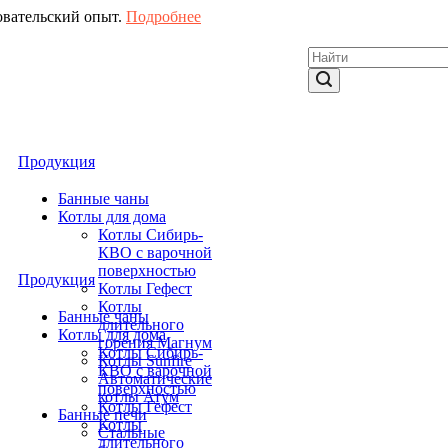
овательский опыт.
Подробнее
Продукция
Банные чаны
Котлы для дома
Котлы Сибирь-
КВО с варочной
поверхностью
Продукция
Котлы Гефест
Котлы
Банные чаны
длительного
Котлы для дома
горения Магнум
Котлы Сибирь-
Котлы Sunfire
КВО с варочной
Автоматические
поверхностью
котлы Атум
Котлы Гефест
Банные печи
Котлы
Стальные
длительного