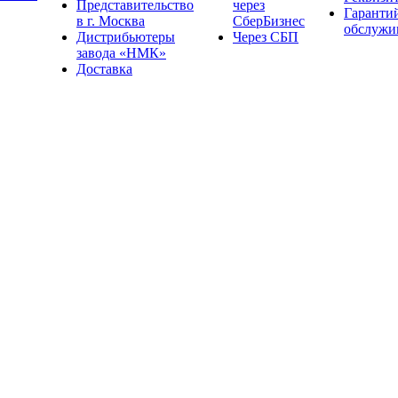
Представительство
через
Гаранти
в г. Москва
СберБизнес
обслужи
Дистрибьютеры
Через СБП
завода «НМК»
Доставка