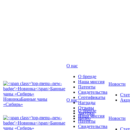
О нас
О бренде
Наша миссия
Новости
Патенты
Свидетельства
Стат
Сертификаты
Новинка
Банные чаны
О нас
Акц
Награды
«Сибирь»
Отзывы
О бренде
Закупки
Наша миссия
Видео
Новости
Патенты
Свидетельства
Стат