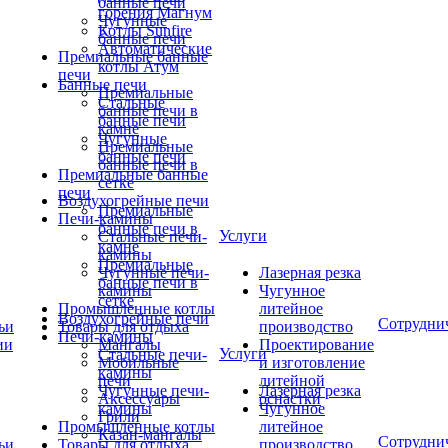
банные печи
горения Магнум
Чугунные
Котлы Sunfire
банные печи
Автоматические
Премиальные банные
котлы Атум
печи
Банные печи
Премиальные
Стальные
банные печи в
банные печи
камне
Чугунные
Премиальные
банные печи
банные печи в
Премиальные банные
сетке
печи
Воздухогрейные печи
Премиальные
Печи-камины
банные печи в
Услуги
Стальные печи-
камне
камины
Премиальные
Чугунные печи-
Лазерная резка
банные печи в
камины
Чугунное
сетке
Промышленные котлы
литейное
Воздухогрейные печи
Сотрудни
ьи
Товары для отдыха
производство
Печи-камины
ии
Мангалы
Проектирование
Услуги
Стальные печи-
Мобильные
и изготовление
камины
печи
литейной
Чугунные печи-
Лазерная резка
Аксессуары
оснастки
камины
Чугунное
Грили
Промышленные котлы
литейное
Казан-мангалы
Сотрудни
ьи
Товары для отдыха
производство