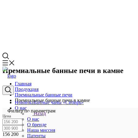
Премиальные банные печи в камне
Главная
Продукция
Премиальные банные печи
Премиальные банные печи в камне
Новинка
Банные чаны «Сибирь»
О нас
Фильтр по параметрам
Назад
Цена
О нас
О бренде
Наша миссия
156 200
Патенты