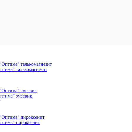
Оптима" талькомагнезит
Оптима" змеевик
ю
Оптима" пироксенит