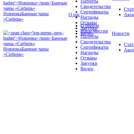
Патенты
Свидетельства
Стат
Сертификаты
Новинка
Банные чаны
О нас
Акц
Награды
«Сибирь»
Отзывы
О бренде
Закупки
Наша миссия
Видео
Новости
Патенты
Свидетельства
Стат
Сертификаты
Новинка
Банные чаны
Акц
Награды
«Сибирь»
Отзывы
Закупки
Видео