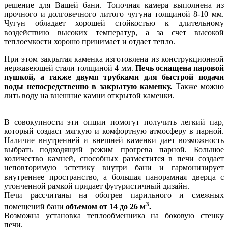
решение для Вашей бани. Топочная камера выполнена из
прочного и долговечного литого чугуна толщиной 8-10 мм.
Чугун обладает хорошей стойкостью к длительному
воздействию высоких температур, а за счет высокой
теплоемкости хорошо принимает и отдает тепло.
При этом закрытая каменка изготовлена из конструкционной
нержавеющей стали толщиной 4 мм.
Печь оснащена паровой
пушкой, а также двумя трубками для быстрой подачи
воды непосредственно в закрытую каменку.
Также можно
лить воду на внешние камни открытой каменки.
В совокупности эти опции помогут получить легкий пар,
который создаст мягкую и комфортную атмосферу в парной.
Наличие внутренней и внешней каменки дает возможность
выбрать подходящий режим прогрева парной. Большое
количество камней, способных разместится в печи создает
неповторимую эстетику внутри бани и гармонизирует
внутреннее пространство, а большая панорамная дверца с
утонченной рамкой придает футуристичный дизайн.
Печи рассчитаны на обогрев парильного и смежных
3
помещений бани
объемом от 14 до 26 м
.
Возможна установка теплообменника на боковую стенку
печи.