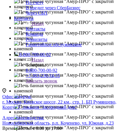
По счету
В кредит через СберБизнес
Через СБП
Контакты
Назад
Контакты
Команда
Реквизиты
Гарантийное обслуживание
8-800-700-00-92
Назад
Телефоны
8-800-700-00-92
+7-383-230-34-35
Заказать звонок
Офис-шоурум:
г. Москва, Киевское шоссе, 22 км., стр. 1, БП Румянцево,
Корпус Г, локация "Загородный дом"
Адрес производства:
Новосибирская область, р.п. Коченево, ул. Южная, д.23
Время работы: с 8:00 до 17:00