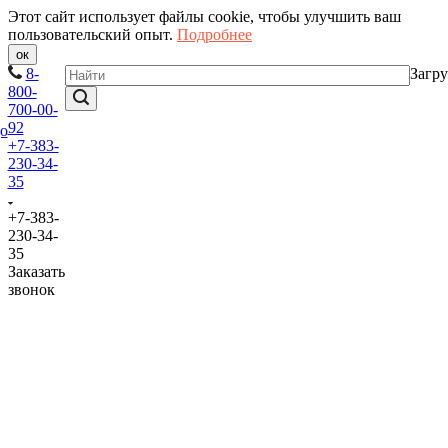
Этот сайт использует файлы cookie, чтобы улучшить ваш
пользовательский опыт.
Подробнее
ок
8-
Загру
800-
700-00-
92
+7-383-
230-34-
35
+7-383-
230-34-
35
Заказать
звонок