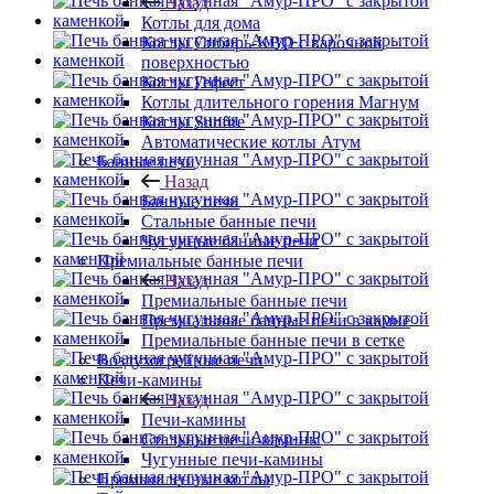
Назад
Котлы для дома
Котлы Сибирь-КВО с варочной
поверхностью
Котлы Гефест
Котлы длительного горения Магнум
Котлы Sunfire
Автоматические котлы Атум
Банные печи
Назад
Банные печи
Стальные банные печи
Чугунные банные печи
Премиальные банные печи
Назад
Премиальные банные печи
Премиальные банные печи в камне
Премиальные банные печи в сетке
Воздухогрейные печи
Печи-камины
Назад
Печи-камины
Стальные печи-камины
Чугунные печи-камины
Промышленные котлы