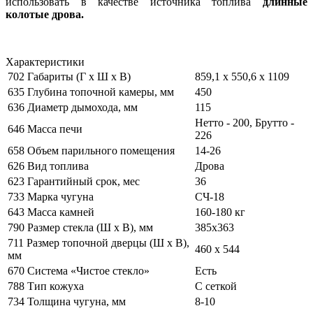
использовать в качестве источника топлива
длинные
колотые дрова.
Характеристики
702
Габариты (Г х Ш х В)
859,1 х 550,6 х 1109
635
Глубина топочной камеры, мм
450
636
Диаметр дымохода, мм
115
Нетто - 200, Брутто -
646
Масса печи
226
658
Объем парильного помещения
14-26
626
Вид топлива
Дрова
623
Гарантийный срок, мес
36
733
Марка чугуна
СЧ-18
643
Масса камней
160-180 кг
790
Размер стекла (Ш х В), мм
385х363
711
Размер топочной дверцы (Ш х В),
460 х 544
мм
670
Система «Чистое стекло»
Есть
788
Тип кожуха
С сеткой
734
Толщина чугуна, мм
8-10