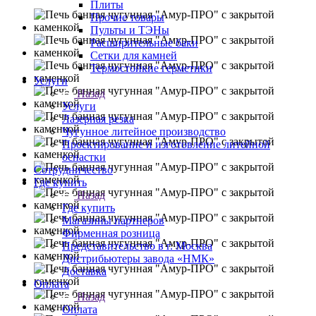
Плиты
Прочие товары
Пульты и ТЭНы
Расширительные баки
Сетки для камней
Термостойкие герметики
Услуги
Назад
Услуги
Лазерная резка
Чугунное литейное производство
Проектирование и изготовление литейной
оснастки
Сотрудничество
Где купить
Назад
Где купить
Магазины партнеров
Фирменная розница
Представительство в г. Москва
Дистрибьютеры завода «НМК»
Доставка
Оплата
Назад
Оплата