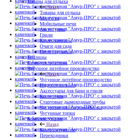
Товары для отдыха
Назад
Товары для отдыха
Мангалы
Мобильные печи
Аксессуары
Грили
Казан-мангалы
Очаги для сада
Печи под казан
Теплицы
Печи-утилизаторы
Чугунное литейное производство
Назад
Чугунное литейное производство
Изделия на заказ
Аксессуары для бани и гриля
Колосники
Стартовые дымоходные трубы
Чугунные плиты и конфорки
Чугунные топки
Комплектующие
Назад
Комплектующие
Переходники