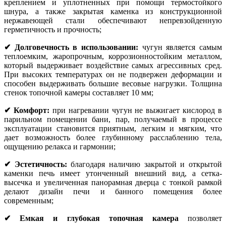
креплением и уплотненных при помощи термостойкого
шнура, а также закрытая каменка из конструкционной
нержавеющей стали обеспечивают непревзойденную
герметичность и прочность;
✔ Долговечность в использовании:
чугун является самым
теплоемким, жаропрочным, коррозионностойким металлом,
который выдерживает воздействие самых агрессивных сред.
При высоких температурах он не подвержен деформации и
способен выдерживать большие весовые нагрузки. Толщина
стенок топочной камеры составляет 10 мм;
✔ Комфорт:
при нагревании чугун не выжигает кислород в
парильном помещении бани, пар, получаемый в процессе
эксплуатации становится приятным, легким и мягким, что
дает возможность более глубинному расслаблению тела,
ощущению релакса и гармонии;
✔ Эстетичность:
благодаря наличию закрытой и открытой
каменки печь имеет утонченный внешний вид, а сетка-
высечка и увеличенная панорамная дверца с тонкой рамкой
делают дизайн печи и банного помещения более
современным;
✔ Емкая и глубокая топочная камера
позволяет