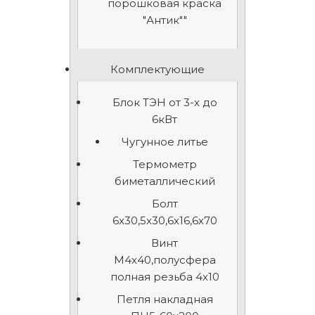
порошковая краска
"Антик""
Комплектующие
Блок ТЭН от 3-х до
6кВт
Чугунное литье
Термометр
биметаллический
Болт
6х30,5х30,6х16,6х70
Винт
М4х40,полусфера
полная резьба 4х10
Петля накладная