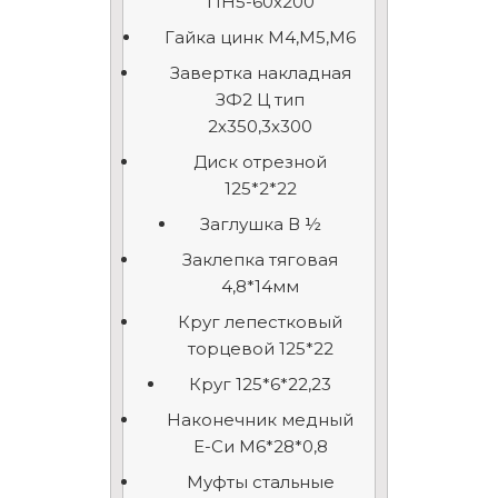
ПН5-60х200
Гайка цинк М4,М5,М6
Завертка накладная
ЗФ2 Ц тип
2х350,3х300
Диск отрезной
125*2*22
Заглушка В ½
Заклепка тяговая
4,8*14мм
Круг лепестковый
торцевой 125*22
Круг 125*6*22,23
Наконечник медный
Е-Си М6*28*0,8
Муфты стальные