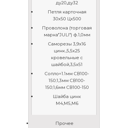
ду20,ду32
Петля карточная
30х50 Цх500
Проволока (торговая
марка"JULI") ф.1,0мм
Саморезы 3,9х16
цинк.,5,5х25
кровельные с
шайбой,3,5х51
Сопло=1.1мм СВ100-
150;1,3мм СВ100-
150;1,6мм СВ100-150
Шайба цинк
М4,М5,М6
Прочее