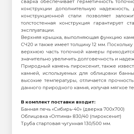
сварка обеспечивает герметичность топочн
конструкции дополнительную надежность,
конструкционной стали позволяет залож
толстостенная конструкция гарантирует с
эксплуатации.
Верхняя крышка, выполняющая функцию каменк
СЧ20 и также имеет толщину 12 мм. Поскольку
верхнюю часть топочной камеры приходится
значительно увеличить долговечность и надеж
Природный камень пироксенит, также извест
камней, используемых для облицовки банны
высокие температуры, отличается прочност
данного природного камня, излучая мягкое те
В комплект поставки входит:
Банная печь «Сибирь-40» (дверка 700х700)
Облицовка «Оптима» 830/40 (пироксенит)
Труба стартовая чугунная 130/500 мм.