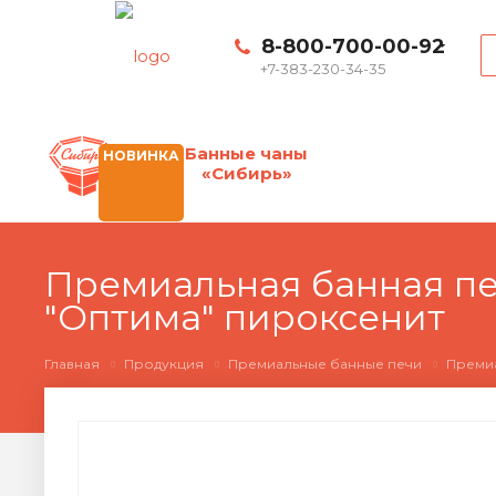
8-800-700-00-92
+7-383-230-34-35
Банные чаны
НОВИНКА
«Сибирь»
Премиальная банная печ
"Оптима" пироксенит
Главная
Продукция
Премиальные банные печи
Премиа