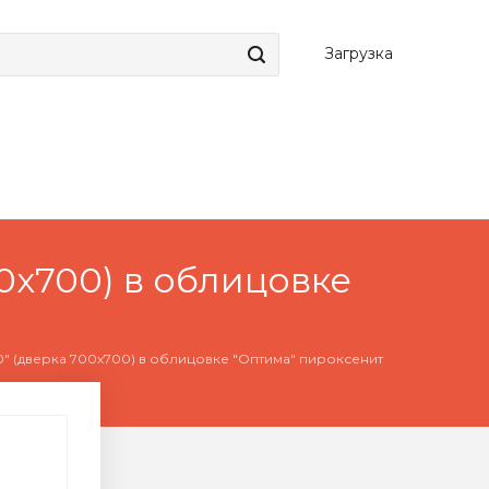
Загрузка
0х700) в облицовке
" (дверка 700х700) в облицовке "Оптима" пироксенит