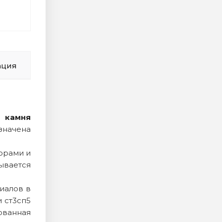
ация
о камня
значена
орами и
вается
иалов в
 ст3сп5
ованная