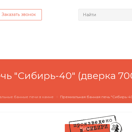
Заказать звонок
ь "Сибирь-40" (дверка 70
льные банные печи в камне
Премиальная банная печь "Сибирь-40
Купить