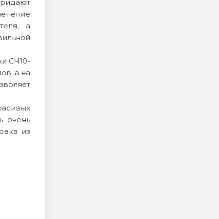
придают
менение
теля, а
вильной
и СЧ10-
ов, а на
зволяет
расивых
ь очень
овка из