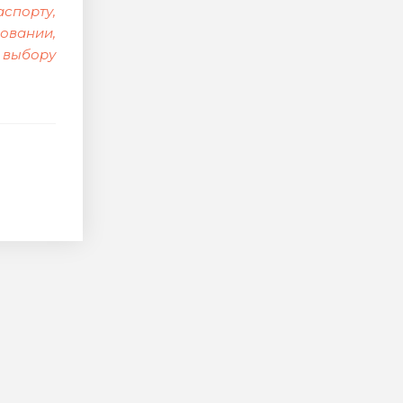
спорту,
овании,
 выбору