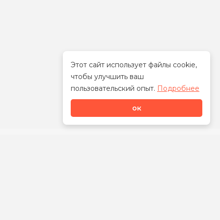
Этот сайт использует файлы cookie,
чтобы улучшить ваш
Стать дилером
пользовательский опыт.
Подробнее
ок
Наши контакты
8-800-700-00-92
+7-383-230-34-35