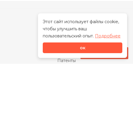
Этот сайт использует файлы cookie,
чтобы улучшить ваш
О нас
пользовательский опыт.
Подробнее
О бренде
ок
Наша миссия
Стать дилером
Патенты
Свидетельства
Сертификаты
Награды
Отзывы
Закупки
Видео
Каталог