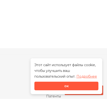
Этот сайт использует файлы cookie,
чтобы улучшить ваш
О нас
пользовательский опыт.
Подробнее
О бренде
ок
Наша миссия
Стать дилером
Патенты
Свидетельства