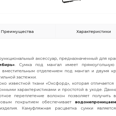
Преимущества
Характеристики
 функциональный аксессуар, предназначенный для хра
ибирь»
. Сумка под мангал имеет прямоугольну
вместительным отделением под мангал и двумя к
тильной застежки.
ко известной ткани «Оксфорд», которая отличается
онными характеристиками и простотой в уходе. Данна
лотное переплетение волокон позволяет получить 
ановым покрытием обеспечивает
водонепроницаем
изделия. Камуфляжная расцветка сумки являетс