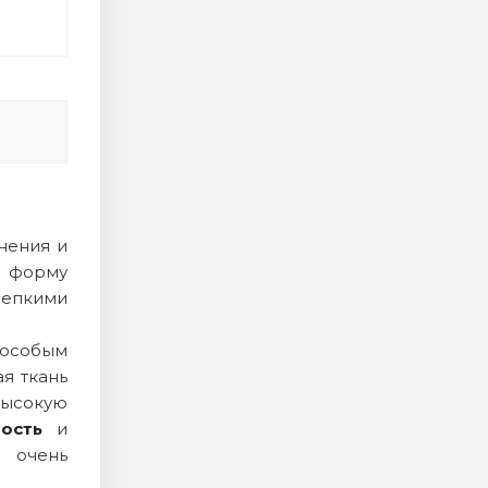
нения и
ю форму
репкими
 особым
я ткань
высокую
ость
и
я очень