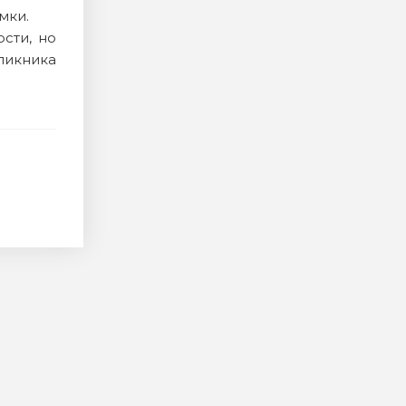
мки.
сти, но
пикника