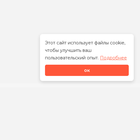
Этот сайт использует файлы cookie,
чтобы улучшить ваш
Стать дилером
пользовательский опыт.
Подробнее
ок
Наши контакты
8-800-700-00-92
+7-383-230-34-35