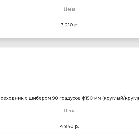
Цена
3 210 р.
реходник с шибером 90 градусов ф150 мм (круглый/кругл
Цена
4 940 р.