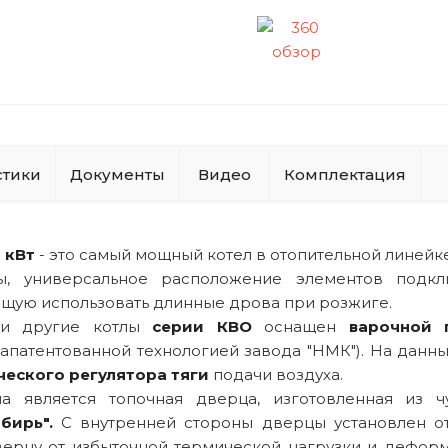
стики
Документы
Видео
Комплектация
 кВт
- это самый мощный котел в отопительной линейк
ы, универсальное расположение элементов подкл
ющую использовать длинные дрова при розжиге.
и другие котлы
серии КВО
оснащен
варочной 
апатентованной технологией завода "НМК"). На данны
ческого регулятора тяги
подачи воздуха.
а является топочная дверца, изготовленная из ч
бирь".
С внутренней стороны дверцы установлен о
ерцу от избыточной термической нагрузки и деформ