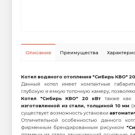
Описание
Преимущества
Характери
Котел водяного отопления "Сибирь КВО" 20
Данный котел имеет компактные габарит
глубокую и емкую топочную камеру, позволя
Котел "Сибирь КВО" 20 кВт
также как 
изготовленной из стали, толщиной 10 мм
(з
существует возможность установки
автомати
Отличительной особенностью данного котл
фирменным брендированным рисунком
"Си
пламени из стали, защищающий основную дв