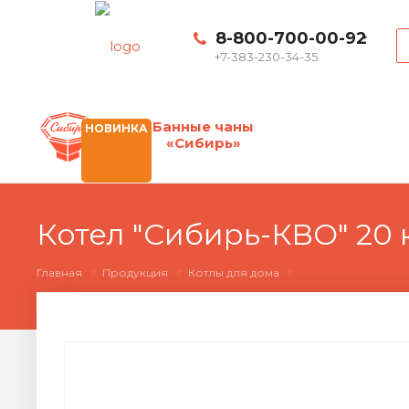
8-800-700-00-92
+7-383-230-34-35
Банные чаны
НОВИНКА
«Сибирь»
Котел "Сибирь-КВО" 20 
Главная
Продукция
Котлы для дома