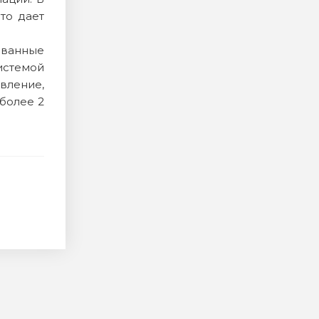
то дает
ованные
истемой
ление,
более 2