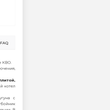
FAQ
е КВО.
ючения,
плитой,
й котел
угуна с
тбойник
ации. В