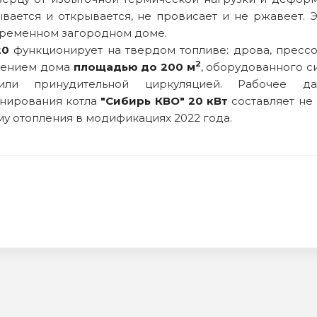
вается и открывается, не провисает и не ржавеет. Э
овременном загородном доме.
20
функционирует на твердом топливе: дрова, пресс
2
плением дома
площадью до 200 м
, оборудованного с
ли принудительной циркуляцией. Рабочее дав
онирования котла
"Сибирь КВО" 20 кВт
составляет не 
му отопления в модификациях 2022 года.