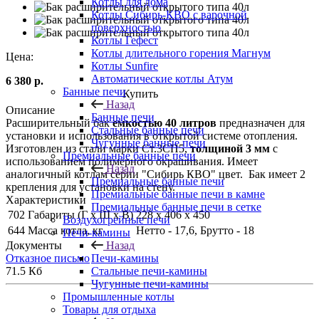
Котлы для дома
Котлы Сибирь-КВО с варочной
поверхностью
Котлы Гефест
Котлы длительного горения Магнум
Цена:
Котлы Sunfire
Автоматические котлы Атум
6 380
р.
Банные печи
Купить
Назад
Описание
Банные печи
Расширительный бак
емкостью 40 литров
предназначен для
Стальные банные печи
установки и использования в открытой системе отопления.
Чугунные банные печи
Изготовлен из стали марки Ст.3СП5,
толщиной 3 мм
с
Премиальные банные печи
использованием полимерного окрашивания. Имеет
Назад
аналогичный котлам серии "Сибирь КВО" цвет. Бак имеет 2
Премиальные банные печи
крепления для установки на стену.
Премиальные банные печи в камне
Характеристики
Премиальные банные печи в сетке
702
Габариты (Г х Ш х В)
228 х 406 х 450
Воздухогрейные печи
644
Масса котла, кг
Нетто - 17,6, Брутто - 18
Печи-камины
Документы
Назад
Отказное письмо
Печи-камины
71.5 Кб
Стальные печи-камины
Чугунные печи-камины
Промышленные котлы
Товары для отдыха