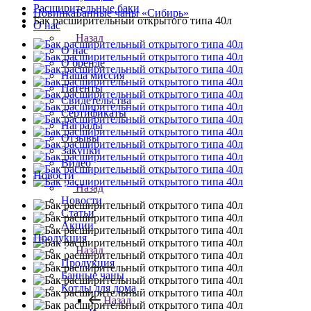
Расширительные баки
Новинка
Банные чаны «Сибирь»
Бак расширительный открытого типа 40л
О нас
Назад
О нас
О бренде
Наша миссия
Патенты
Свидетельства
Сертификаты
Награды
Отзывы
Закупки
Видео
Новости
Назад
Новости
Статьи
Акции
Продукция
Назад
Продукция
Банные чаны
Котлы для дома
Назад