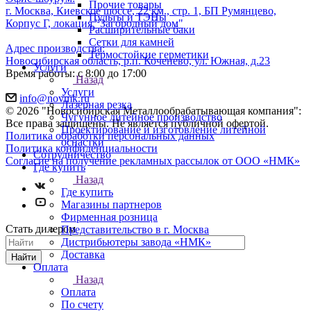
Прочие товары
г. Москва, Киевское шоссе, 22 км., стр. 1, БП Румянцево,
Пульты и ТЭНы
Корпус Г, локация "Загородный дом"
Расширительные баки
Сетки для камней
Адрес производства:
Термостойкие герметики
Новосибирская область, р.п. Коченево, ул. Южная, д.23
Услуги
Время работы: с 8:00 до 17:00
Назад
Услуги
info@novmk.ru
Лазерная резка
© 2026 "Новосибирская Металлообрабатывающая компания":
Чугунное литейное производство
Все права защищены. Не является публичной офертой.
Проектирование и изготовление литейной
Политика обработки персональных данных
оснастки
Политика конфиденциальности
Сотрудничество
Согласие на получение рекламных рассылок от ООО «НМК»
Где купить
Назад
Где купить
Магазины партнеров
Фирменная розница
Стать дилером
Представительство в г. Москва
Дистрибьютеры завода «НМК»
Доставка
Найти
Оплата
Назад
Оплата
По счету