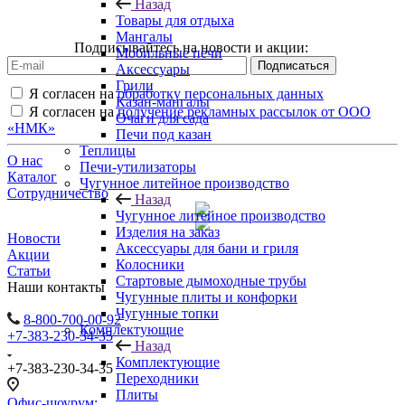
Назад
Товары для отдыха
Мангалы
Подписывайтесь на новости и акции:
Мобильные печи
Аксессуары
Грили
Я согласен на
обработку персональных данных
Казан-мангалы
Я согласен на
получение рекламных рассылок от ООО
Очаги для сада
«НМК»
Печи под казан
Теплицы
О нас
Печи-утилизаторы
Каталог
Чугунное литейное производство
Сотрудничество
Назад
Чугунное литейное производство
Изделия на заказ
Новости
Аксессуары для бани и гриля
Акции
Колосники
Статьи
Стартовые дымоходные трубы
Наши контакты
Чугунные плиты и конфорки
Чугунные топки
8-800-700-00-92
Комплектующие
+7-383-230-34-35
Назад
Комплектующие
+7-383-230-34-35
Переходники
Плиты
Офис-шоурум: