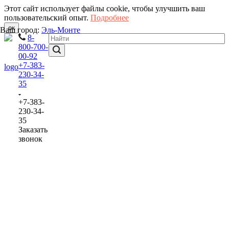
Этот сайт использует файлы cookie, чтобы улучшить ваш
пользовательский опыт.
Подробнее
ок
Ваш город:
Эль-Монте
8-
800-700-
00-92
+7-383-
230-34-
35
+7-383-
230-34-
35
Заказать
звонок