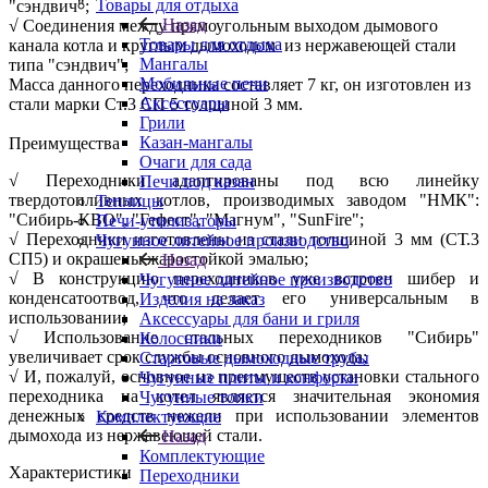
Товары для отдыха
"сэндвич";
Назад
√ Соединения между прямоугольным выходом дымового
Товары для отдыха
канала котла и круглым дымоходом из нержавеющей стали
Мангалы
типа "сэндвич";
Мобильные печи
Масса данного переходника составляет 7 кг, он изготовлен из
Аксессуары
стали марки Ст.3 СП 5 толщиной 3 мм.
Грили
Казан-мангалы
Преимущества
Очаги для сада
√ Переходники адаптированы под всю линейку
Печи под казан
твердотопливных котлов, производимых заводом "НМК":
Теплицы
"Сибирь-КВО", "Гефест", "Магнум", "SunFire";
Печи-утилизаторы
√ Переходники изготовлены из стали толщиной 3 мм (СТ.3
Чугунное литейное производство
СП5) и окрашены жаростойкой эмалью;
Назад
√ В конструкцию переходников уже встроен шибер и
Чугунное литейное производство
конденсатоотвод, что делает его универсальным в
Изделия на заказ
использовании;
Аксессуары для бани и гриля
√ Использование стальных переходников "Сибирь"
Колосники
увеличивает срок службы основного дымохода;
Стартовые дымоходные трубы
√ И, пожалуй, основное из преимуществ установки стального
Чугунные плиты и конфорки
переходника на котел является значительная экономия
Чугунные топки
денежных средств нежели при использовании элементов
Комплектующие
дымохода из нержавеющей стали.
Назад
Комплектующие
Характеристики
Переходники