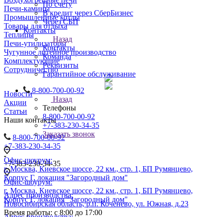
По счету
Печи-камины
В кредит через СберБизнес
Промышленные котлы
Через СБП
Товары для отдыха
Контакты
Теплицы
Назад
Печи-утилизаторы
Контакты
Чугунное литейное производство
Команда
Комплектующие
Реквизиты
Сотрудничество
Гарантийное обслуживание
8-800-700-00-92
Новости
Назад
Акции
Телефоны
Статьи
8-800-700-00-92
Наши контакты
+7-383-230-34-35
Заказать звонок
8-800-700-00-92
+7-383-230-34-35
Офис-шоурум:
+7-383-230-34-35
г. Москва, Киевское шоссе, 22 км., стр. 1, БП Румянцево,
Корпус Г, локация "Загородный дом"
Офис-шоурум:
г. Москва, Киевское шоссе, 22 км., стр. 1, БП Румянцево,
Адрес производства:
Корпус Г, локация "Загородный дом"
Новосибирская область, р.п. Коченево, ул. Южная, д.23
Время работы: с 8:00 до 17:00
Адрес производства: