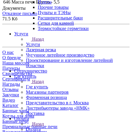
646
Масса печи
Брутто - 5,5
Плиты
Прочие товары
Документы
Пульты и ТЭНы
Отказное письмо
Расширительные баки
71.5 Кб
Сетки для камней
Термостойкие герметики
Услуги
Назад
Услуги
Лазерная резка
О нас
Чугунное литейное производство
О бренде
Проектирование и изготовление литейной
Наша миссия
оснастки
Патенты
Сотрудничество
Свидетельства
Где купить
Сертификаты
Назад
Награды
Где купить
Отзывы
Магазины партнеров
Закупки
Фирменная розница
Видео
Представительство в г. Москва
Каталог
Дистрибьютеры завода «НМК»
Банные чаны
Доставка
Котлы для дома
Оплата
Банные печи
Назад
Премиальные банные печи
Оплата
Воздухогрейные печи