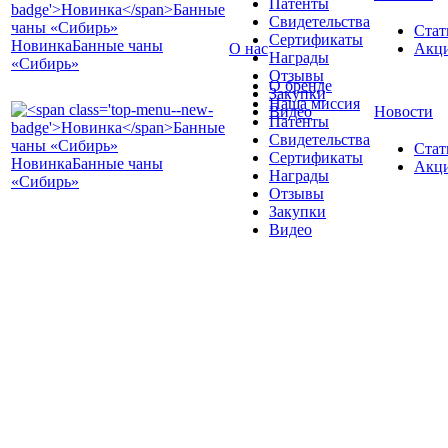
Патенты
Свидетельства
Стат
Сертификаты
Новинка
Банные чаны
О нас
Акц
Награды
«Сибирь»
Отзывы
О бренде
Закупки
Наша миссия
Видео
Новости
Патенты
Свидетельства
Стат
Сертификаты
Новинка
Банные чаны
Акц
Награды
«Сибирь»
Отзывы
Закупки
Видео