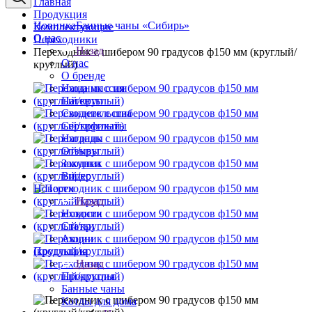
Главная
Продукция
Новинка
Банные чаны «Сибирь»
Комплектующие
О нас
Переходники
Назад
Переходник с шибером 90 градусов ф150 мм (круглый/
О нас
круглый)
О бренде
Наша миссия
Патенты
Свидетельства
Сертификаты
Награды
Отзывы
Закупки
Видео
Новости
Назад
Новости
Статьи
Акции
Продукция
Назад
Продукция
Банные чаны
Котлы для дома