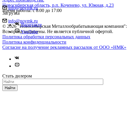
Новосибирская область, р.п. Коченево, ул. Южная, д.23
info@novmk.ru
Время работы: с 8:00 до 17:00
Загрузка
info@novmk.ru
Вконтакте
© 2026 "Новосибирская Металлообрабатывающая компания":
Все права защищены. Не является публичной офертой.
YouTube
Политика обработки персональных данных
Политика конфиденциальности
Согласие на получение рекламных рассылок от ООО «НМК»
Стать дилером
Найти