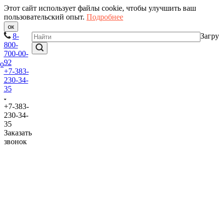
Этот сайт использует файлы cookie, чтобы улучшить ваш
пользовательский опыт.
Подробнее
ок
8-
Загру
800-
700-00-
92
+7-383-
230-34-
35
+7-383-
230-34-
35
Заказать
звонок