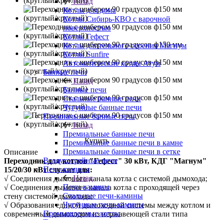
Назад
Котлы для дома
Котлы Сибирь-КВО с варочной
поверхностью
Котлы Гефест
Котлы длительного горения Магнум
Котлы Sunfire
Автоматические котлы Атум
Банные печи
Назад
Банные печи
Стальные банные печи
Чугунные банные печи
Премиальные банные печи
Назад
Премиальные банные печи
Купить
Премиальные банные печи в камне
Премиальные банные печи в сетке
Описание
Воздухогрейные печи
Переходник
для котлов "Гефест" 30 кВт, КДГ "Магнум"
Печи-камины
15/20/30 кВт служит для:
Назад
√ Соединения дымового канала котла с системой дымохода;
Печи-камины
√ Соединения дымового канала котла с проходящей через
Стальные печи-камины
стену системой дымохода;
Чугунные печи-камины
√ Образования единой дымоходной системы между котлом и
Промышленные котлы
современным дымоходом из нержавеющей стали типа