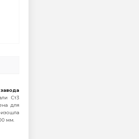
 завода
али Ст3
ена для
оизошла
00 мм.