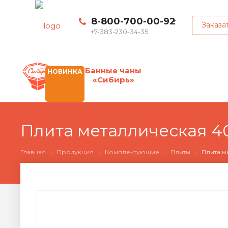
8-800-700-00-92
Заказа
+7-383-230-34-35
Банные чаны
НОВИНКА
«Сибирь»
Плита металлическая 40
Главная
Продукция
Комплектующие
Плиты
Плита м