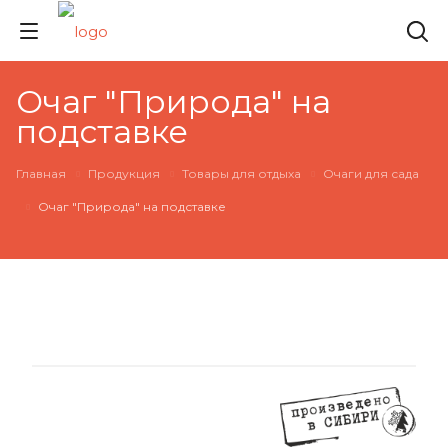
Очаг "Природа" на
подставке
Главная
Продукция
Товары для отдыха
Очаги для сада
Очаг "Природа" на подставке