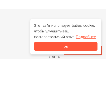
Этот сайт использует файлы cookie,
чтобы улучшить ваш
О нас
пользовательский опыт.
Подробнее
О бренде
ок
Наша миссия
Стать дилером
Патенты
Свидетельства
Сертификаты
Награды
Отзывы
Закупки
Видео