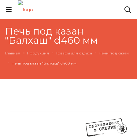
Печь под казан
"Балхаш" d460 мм
Главная
Продукция
Товары для отдыха
Печи под казан
Печь под казан "Балхаш" d460 мм
НОВИНКА