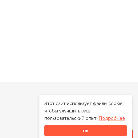
Этот сайт использует файлы cookie,
чтобы улучшить ваш
О нас
пользовательский опыт.
Подробнее
О бренде
ок
Наша миссия
Стать дилером