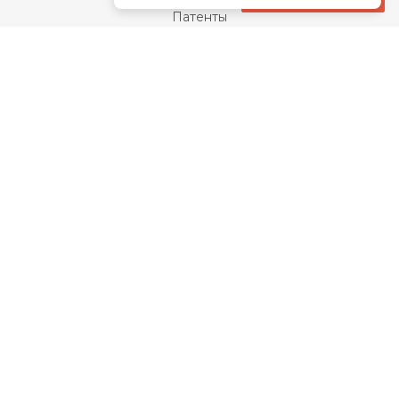
Патенты
Свидетельства
Сертификаты
Награды
Отзывы
Закупки
Видео
Каталог
Банные чаны
Котлы для дома
Банные печи
Премиальные банные печи
Воздухогрейные печи
Печи-камины
Промышленные котлы