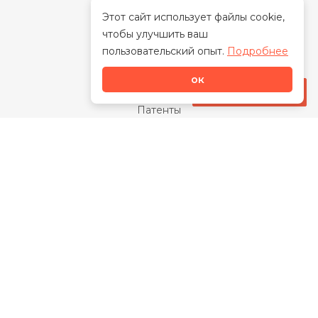
Этот сайт использует файлы cookie,
чтобы улучшить ваш
О нас
пользовательский опыт.
Подробнее
О бренде
ок
Наша миссия
Стать дилером
Патенты
Свидетельства
Сертификаты
Награды
Отзывы
Закупки
Видео
Каталог
Банные чаны
Котлы для дома