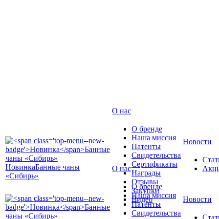
О нас
О бренде
Наша миссия
Новости
Патенты
Свидетельства
Стат
Сертификаты
Новинка
Банные чаны
О нас
Акц
Награды
«Сибирь»
Отзывы
О бренде
Закупки
Наша миссия
Видео
Новости
Патенты
Свидетельства
Стат