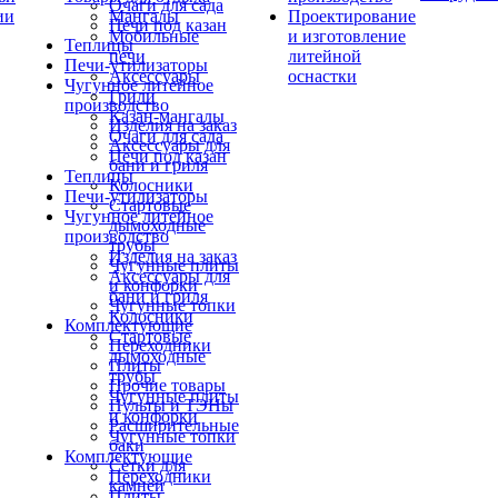
Очаги для сада
ии
Мангалы
Проектирование
Печи под казан
Мобильные
и изготовление
Теплицы
печи
литейной
Печи-утилизаторы
Аксессуары
оснастки
Чугунное литейное
Грили
производство
Казан-мангалы
Изделия на заказ
Очаги для сада
Аксессуары для
Печи под казан
бани и гриля
Теплицы
Колосники
Печи-утилизаторы
Стартовые
Чугунное литейное
дымоходные
производство
трубы
Изделия на заказ
Чугунные плиты
Аксессуары для
и конфорки
бани и гриля
Чугунные топки
Колосники
Комплектующие
Стартовые
Переходники
дымоходные
Плиты
трубы
Прочие товары
Чугунные плиты
Пульты и ТЭНы
и конфорки
Расширительные
Чугунные топки
баки
Комплектующие
Сетки для
Переходники
камней
Плиты