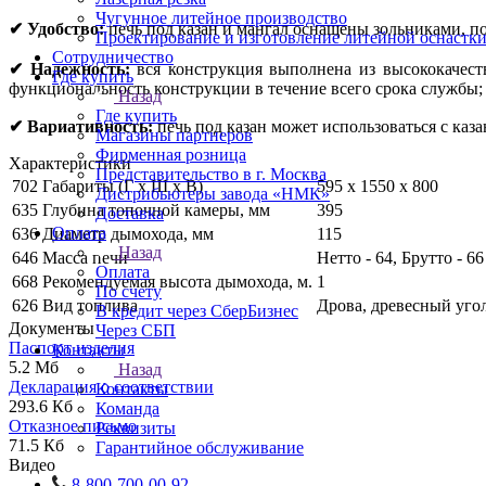
Чугунное литейное производство
✔ Удобство:
печь под казан и мангал оснащены зольниками, п
Проектирование и изготовление литейной оснастк
Сотрудничество
✔ Надежность:
вся конструкция выполнена из высококачест
Где купить
функциональность конструкции в течение всего срока службы;
Назад
Где купить
✔ Вариативность:
печь под казан может использоваться с каз
Магазины партнеров
Фирменная розница
Характеристики
Представительство в г. Москва
702
Габариты (Г х Ш х В)
595 х 1550 х 800
Дистрибьютеры завода «НМК»
635
Глубина топочной камеры, мм
395
Доставка
Оплата
636
Диаметр дымохода, мм
115
Назад
646
Масса печи
Нетто - 64, Брутто - 66
Оплата
668
Рекомендуемая высота дымохода, м.
1
По счету
626
Вид топлива
Дрова, древесный уго
В кредит через СберБизнес
Документы
Через СБП
Паспорт изделия
Контакты
5.2 Мб
Назад
Декларация о соответствии
Контакты
293.6 Кб
Команда
Отказное письмо
Реквизиты
71.5 Кб
Гарантийное обслуживание
Видео
8-800-700-00-92