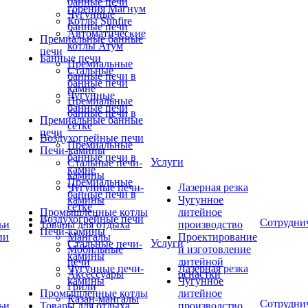
банные печи
горения Магнум
Чугунные
Котлы Sunfire
банные печи
Автоматические
Премиальные банные
котлы Атум
печи
Банные печи
Премиальные
Стальные
банные печи в
банные печи
камне
Чугунные
Премиальные
банные печи
банные печи в
Премиальные банные
сетке
печи
Воздухогрейные печи
Премиальные
Печи-камины
банные печи в
Услуги
Стальные печи-
камне
камины
Премиальные
Чугунные печи-
Лазерная резка
банные печи в
камины
Чугунное
сетке
Промышленные котлы
литейное
Воздухогрейные печи
Сотрудни
ьи
Товары для отдыха
производство
Печи-камины
ии
Мангалы
Проектирование
Услуги
Стальные печи-
Мобильные
и изготовление
камины
печи
литейной
Чугунные печи-
Лазерная резка
Аксессуары
оснастки
камины
Чугунное
Грили
Промышленные котлы
литейное
Казан-мангалы
Сотрудни
ьи
Товары для отдыха
производство