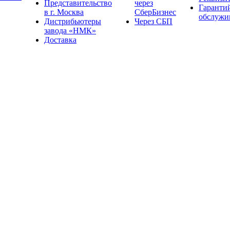
Представительство
через
Гаранти
в г. Москва
СберБизнес
обслужи
Дистрибьютеры
Через СБП
завода «НМК»
Доставка