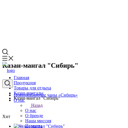
Казан-мангал "Сибирь"
Главная
Продукция
Товары для отдыха
Казан-мангалы
Новинка
Банные чаны «Сибирь»
Казан-мангал "Сибирь"
О нас
Назад
О нас
О бренде
Хит
Наша миссия
Патенты