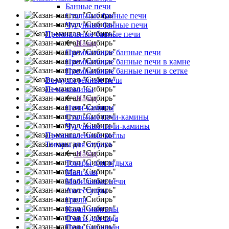
Банные печи
Стальные банные печи
Чугунные банные печи
Премиальные банные печи
Назад
Премиальные банные печи
Премиальные банные печи в камне
Премиальные банные печи в сетке
Воздухогрейные печи
Печи-камины
Назад
Печи-камины
Стальные печи-камины
Чугунные печи-камины
Промышленные котлы
Товары для отдыха
Назад
Товары для отдыха
Мангалы
Мобильные печи
Аксессуары
Грили
Казан-мангалы
Очаги для сада
Печи под казан