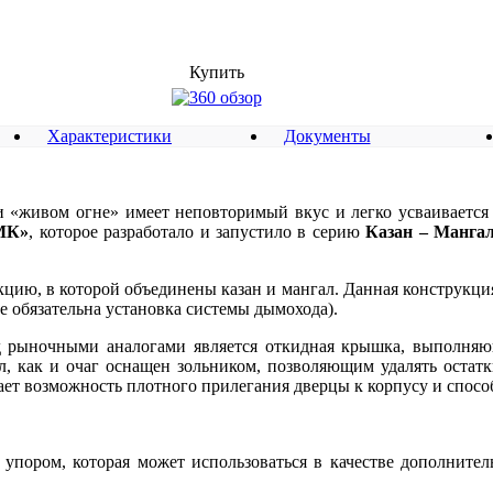
Купить
Характеристики
Документы
 и «живом огне» имеет неповторимый вкус и легко усваивается
МК»
, которое разработало и запустило в серию
Казан – Манга
цию, в которой объединены казан и мангал. Данная конструкци
е обязательна установка системы дымохода).
 рыночными аналогами является откидная крышка, выполня
л, как и очаг оснащен зольником, позволяющим удалять остатк
ает возможность плотного прилегания дверцы к корпусу и способ
пором, которая может использоваться в качестве дополнител