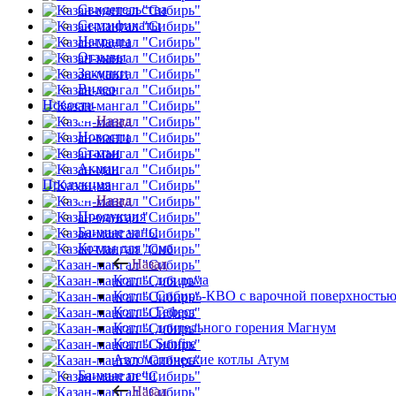
Свидетельства
Сертификаты
Награды
Отзывы
Закупки
Видео
Новости
Назад
Новости
Статьи
Акции
Продукция
Назад
Продукция
Банные чаны
Котлы для дома
Назад
Котлы для дома
Котлы Сибирь-КВО с варочной поверхность
Котлы Гефест
Котлы длительного горения Магнум
Котлы Sunfire
Автоматические котлы Атум
Банные печи
Назад