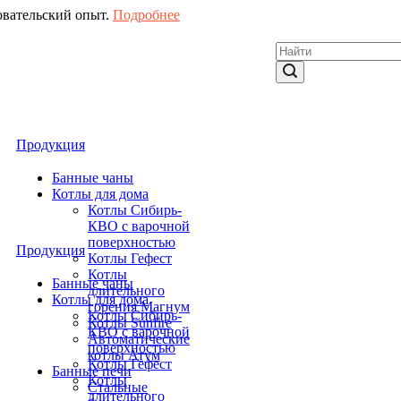
овательский опыт.
Подробнее
Продукция
Банные чаны
Котлы для дома
Котлы Сибирь-
КВО с варочной
поверхностью
Продукция
Котлы Гефест
Котлы
Банные чаны
длительного
Котлы для дома
горения Магнум
Котлы Сибирь-
Котлы Sunfire
КВО с варочной
Автоматические
поверхностью
котлы Атум
Котлы Гефест
Банные печи
Котлы
Стальные
длительного