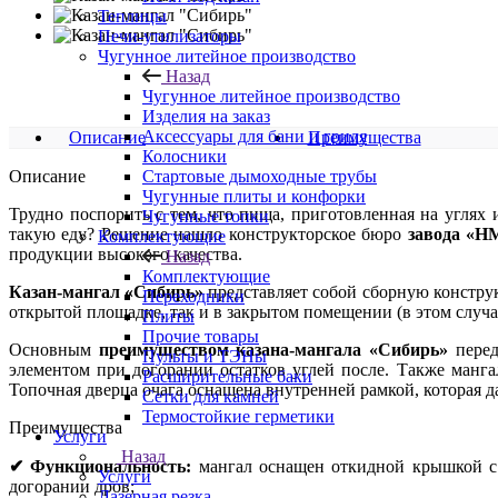
Теплицы
Печи-утилизаторы
Чугунное литейное производство
Назад
Чугунное литейное производство
Изделия на заказ
Аксессуары для бани и гриля
Описание
Преимущества
Колосники
Описание
Стартовые дымоходные трубы
Чугунные плиты и конфорки
Трудно поспорить с тем, что пища, приготовленная на углях
Чугунные топки
такую еду? Решение нашло конструкторское бюро
завода «Н
Комплектующие
продукции высокого качества.
Назад
Комплектующие
Казан-мангал «Сибирь»
представляет собой сборную конструк
Переходники
открытой площадке, так и в закрытом помещении (в этом случа
Плиты
Прочие товары
Основным
преимуществом казана-мангала «Сибирь»
перед
Пульты и ТЭНы
элементом при догорании остатков углей после. Также манга
Расширительные баки
Топочная дверца очага оснащена внутренней рамкой, которая д
Сетки для камней
Термостойкие герметики
Преимущества
Услуги
Назад
✔ Функциональность:
мангал оснащен откидной крышкой с у
Услуги
догорании дров;
Лазерная резка