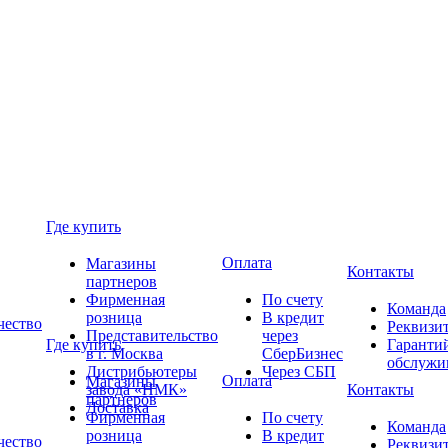
Где купить
Оплата
Магазины
Контакты
партнеров
Фирменная
По счету
Команда
розница
В кредит
чество
Реквизи
Представительство
через
Где купить
Гаранти
в г. Москва
СберБизнес
обслужи
Дистрибьютеры
Через СБП
Оплата
Магазины
завода «НМК»
Контакты
партнеров
Доставка
Фирменная
По счету
Команда
розница
В кредит
чество
Реквизи