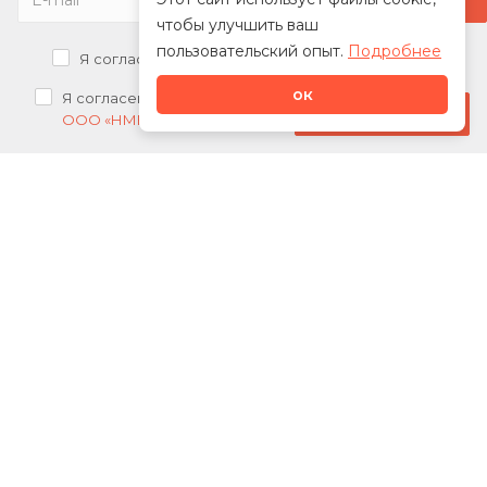
чтобы улучшить ваш
пользовательский опыт.
Подробнее
Я согласен на
обработку персональных данных
ок
Я согласен на
получение рекламных рассылок от
Стать дилером
ООО «НМК»
О нас
Каталог
Сотрудничество
Новости