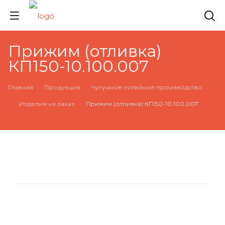
Прижим (отливка)
КП150-10.100.007
Главная
Продукция
Чугунное литейное производство
Изделия на заказ
Прижим (отливка) КП150-10.100.007