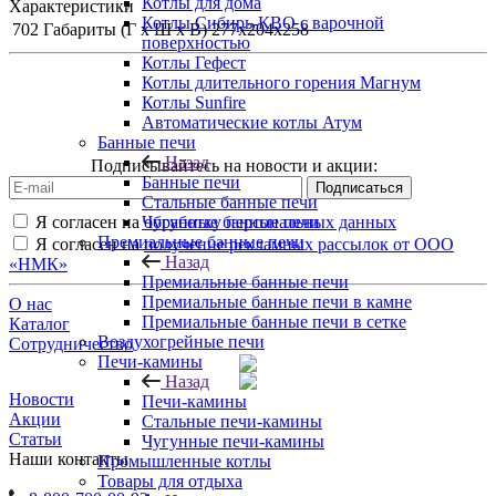
Котлы для дома
Характеристики
Котлы Сибирь-КВО с варочной
702
Габариты (Г х Ш х В)
277х204х258
поверхностью
Котлы Гефест
Котлы длительного горения Магнум
Котлы Sunfire
Автоматические котлы Атум
Банные печи
Назад
Подписывайтесь на новости и акции:
Банные печи
Стальные банные печи
Я согласен на
обработку персональных данных
Чугунные банные печи
Премиальные банные печи
Я согласен на
получение рекламных рассылок от ООО
Назад
«НМК»
Премиальные банные печи
Премиальные банные печи в камне
О нас
Премиальные банные печи в сетке
Каталог
Воздухогрейные печи
Сотрудничество
Печи-камины
Назад
Новости
Печи-камины
Акции
Стальные печи-камины
Статьи
Чугунные печи-камины
Наши контакты
Промышленные котлы
Товары для отдыха