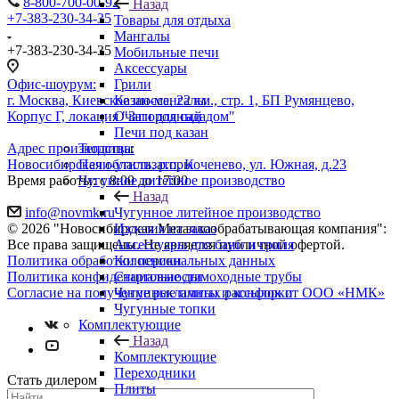
8-800-700-00-92
Назад
+7-383-230-34-35
Товары для отдыха
Мангалы
+7-383-230-34-35
Мобильные печи
Аксессуары
Офис-шоурум:
Грили
г. Москва, Киевское шоссе, 22 км., стр. 1, БП Румянцево,
Казан-мангалы
Корпус Г, локация "Загородный дом"
Очаги для сада
Печи под казан
Адрес производства:
Теплицы
Новосибирская область, р.п. Коченево, ул. Южная, д.23
Печи-утилизаторы
Время работы: с 8:00 до 17:00
Чугунное литейное производство
Назад
info@novmk.ru
Чугунное литейное производство
© 2026 "Новосибирская Металлообрабатывающая компания":
Изделия на заказ
Все права защищены. Не является публичной офертой.
Аксессуары для бани и гриля
Политика обработки персональных данных
Колосники
Политика конфиденциальности
Стартовые дымоходные трубы
Согласие на получение рекламных рассылок от ООО «НМК»
Чугунные плиты и конфорки
Чугунные топки
Комплектующие
Назад
Комплектующие
Переходники
Стать дилером
Плиты