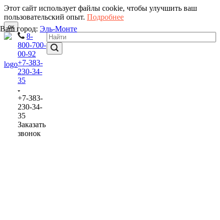
Этот сайт использует файлы cookie, чтобы улучшить ваш
пользовательский опыт.
Подробнее
ок
Ваш город:
Эль-Монте
8-
800-700-
00-92
+7-383-
230-34-
35
+7-383-
230-34-
35
Заказать
звонок