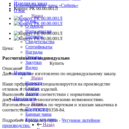
Изделия на заказ
Новинка
Банные чаны «Сибирь»
Корпус РК 00.00.001Л
О нас
Назад
О нас
О бренде
Наша миссия
Патенты
Свидетельства
Сертификаты
Цена:
Награды
Отзывы
Рассчитывается индивидуально
Закупки
Купить
Видео
Описание
Новости
Данное изделие изготовлено по индивидуальному заказу.
Назад
Новости
Наше предприятие специализируется на производстве
Статьи
отливок и готовых изделий.
Акции
Выполним заказ в соответствии с нормативными
Продукция
документами и технологическими возможностями.
Назад
Изготовление отливок по чертежам и эскизам заказчика в
Продукция
соответствии с ГОСТ 26358-84.
Банные чаны
Котлы для дома
Подробнее в разделе услуги -
Чугунное литейное
Назад
производство.