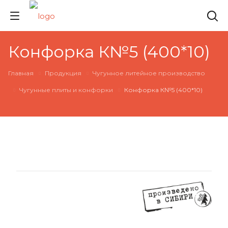
Конфорка К№5 (400*10)
Главная
Продукция
Чугунное литейное производство
Чугунные плиты и конфорки
Конфорка К№5 (400*10)