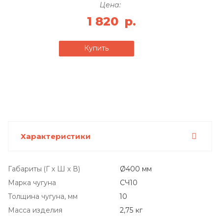
Цена:
1 820
р.
Купить
Характеристики
Габариты (Г х Ш х В)
Ø400 мм
Марка чугуна
СЧ10
Толщина чугуна, мм
10
Масса изделия
2,75 кг