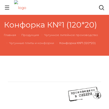
Конфорка К№1 (120*20)
Главная
Продукция
Чугунное литейное производство
Чугунные плиты и конфорки
Конфорка К№1 (120*20)