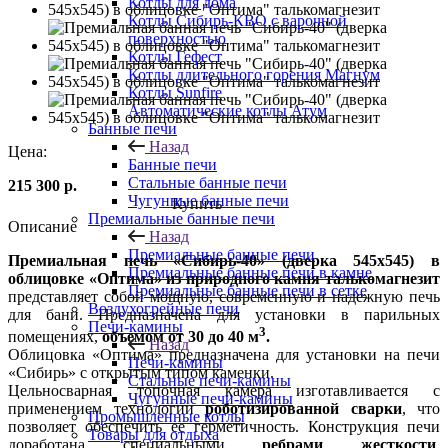
Котлы для дома
Котлы Сибирь-КВО с варочной
поверхностью
Котлы Гефест
Котлы длительного горения Магнум
Котлы Sunfire
Автоматические котлы Атум
Банные печи
Назад
Цена:
Банные печи
Стальные банные печи
215 300
р.
Чугунные банные печи
Купить
Премиальные банные печи
Описание
Назад
Премиальные банные печи
Премиальная печь «Сибирь-40» (дверка 545х545) в
Премиальные банные печи в камне
облицовке «Оптима» из природного камня талькомагнезит
Премиальные банные печи в сетке
представляет собой мощную, современную и надежную печь
Воздухогрейные печи
для бани. Предназначена для установки в парильных
Печи-камины
3
помещениях,
объемом от 30 до 40 м
.
Назад
Облицовка «Оптима» предназначена для установки на печи
Печи-камины
«Сибирь» с открытым типом каменки.
Стальные печи-камины
Цельносварная топочная камера изготавливается с
Чугунные печи-камины
применением технологии
роботизированной сварки
, что
Промышленные котлы
позволяет обеспечить ее герметичность. Конструкция печи
Товары для отдыха
доработана специальными
ребрами жесткости
,