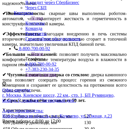
В кредит через СберБизнес
надежность печи.
Через СБП
Контакты
✔Инновационность:
сварные швы выполнены роботом-
Назад
автоматом, что гарантирует жесткость и герметичность в
Контакты
конструкции топочной камеры.
Команда
Реквизиты
✔Эффективность:
благодаря внедрению в печь системы
Гарантийное обслуживание
вторичного дожига топливо полностью сгорает в топочной
камеры, значительно увеличивая КПД банной печи.
8-800-700-00-92
Назад
✔Большая масса камней:
позволяет получить максимально
Телефоны
комфортное сочетание температуры воздуха и влажности в
8-800-700-00-92
парном помещении.
+7-383-230-34-35
Заказать звонок
✔ Чугунная топочная дверка со стеклом:
дверка каминного
типа позволяет созерцать процесс горения из смежного
помещения и сохраняет ее целостность на протяжении всего
Офис-шоурум:
срока службы печи.
г. Москва, Киевское шоссе, 22 км., стр. 1, БП Румянцево,
Корпус Г, локация "Загородный дом"
✔ Срок службы печи составляет 50 лет.
Характеристики
Адрес производства:
Новосибирская область, р.п. Коченево, ул. Южная, д.23
635
Глубина топочной камеры, мм
527
Время работы: с 8:00 до 17:00
636
Диаметр дымохода, мм
130
658
Объем парильного помещения
30-40