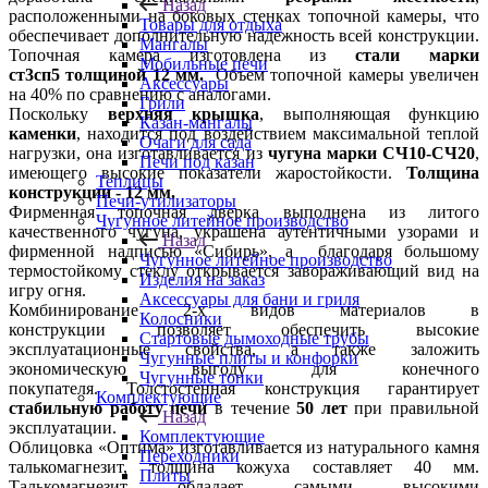
Назад
расположенными на боковых стенках топочной камеры, что
Товары для отдыха
обеспечивает дополнительную надежность всей конструкции.
Мангалы
Топочная камера изготовлена из
стали марки
Мобильные печи
ст3сп5
толщиной 12 мм.
Объем топочной камеры увеличен
Аксессуары
на 40% по сравнению с аналогами.
Грили
Поскольку
верхняя крышка
, выполняющая функцию
Казан-мангалы
каменки
, находится под воздействием максимальной теплой
Очаги для сада
нагрузки, она изготавливается из
чугуна марки СЧ10-СЧ20
,
Печи под казан
имеющего высокие показатели жаростойкости.
Толщина
Теплицы
конструкции - 12 мм.
Печи-утилизаторы
Фирменная топочная дверка выполнена из литого
Чугунное литейное производство
качественного чугуна, украшена аутентичными узорами и
Назад
фирменной надписью «Сибирь», а благодаря большому
Чугунное литейное производство
термостойкому стеклу открывается завораживающий вид на
Изделия на заказ
игру огня.
Аксессуары для бани и гриля
Комбинирование 2-х видов материалов в
Колосники
конструкции позволяет обеспечить высокие
Стартовые дымоходные трубы
эксплуатационные свойства, а также заложить
Чугунные плиты и конфорки
экономическую выгоду для конечного
Чугунные топки
покупателя. Толстостенная конструкция гарантирует
Комплектующие
стабильную работу печи
в течение
50 лет
при правильной
Назад
эксплуатации.
Комплектующие
Облицовка «Оптима» изготавливается из натурального камня
Переходники
талькомагнезит, толщина кожуха составляет 40 мм.
Плиты
Талькомагнезит обладает самыми высокими