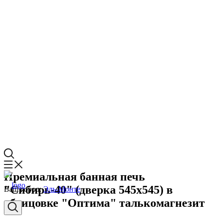
Премиальная банная печь
"Сибирь-40" (дверка 545х545) в
Ваш город:
Эль-Монте
облицовке "Оптима" талькомагнезит