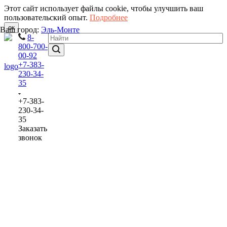
Этот сайт использует файлы cookie, чтобы улучшить ваш
пользовательский опыт.
Подробнее
ок
Ваш город:
Эль-Монте
8-
800-700-
00-92
+7-383-
230-34-
35
+7-383-
230-34-
35
Заказать
звонок