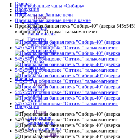
Главная
Новинка
Банные чаны «Сибирь»
Продукция
О нас
Премиальные банные печи
Назад
Премиальные банные печи в камне
О нас
Премиальная банная печь "Сибирь-40" (дверка 545х545)
О бренде
в облицовке "Оптима" талькомагнезит
Наша миссия
Патенты
Свидетельства
Сертификаты
Награды
Отзывы
Закупки
Видео
Новости
Назад
Новости
Статьи
Акции
Продукция
Назад
Продукция
Банные чаны
Котлы для дома
Назад