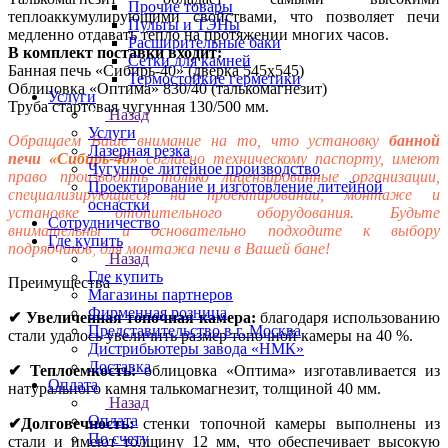
Прочие товары
теплоаккумулирующими свойствами, что позволяет печи
Пульты и ТЭНы
медленно отдавать тепло на протяжении многих часов.
Расширительные баки
В комплект поставки входит:
Сетки для камней
Банная печь «Сибирь-40» (дверка 545х545)
Термостойкие герметики
Облицовка «Оптима» 830/40 (талькомагнезит)
Услуги
Труба стартовая чугунная 130/500 мм.
Назад
Услуги
Обращаем Ваше внимание на то, что установку
банной
Лазерная резка
печи
«Сибирь-40»
согласно техническому паспорту, имеют
Чугунное литейное производство
право производить только лицензированные организации,
Проектирование и изготовление литейной
специализирующиеся на проектировании, монтаже и
оснастки
установке отопительного оборудования. Будьте
Сотрудничество
внимательны и основательно подходите к выбору
Где купить
подрядчиков, для монтажа печи в Вашей бане!
Назад
Где купить
Преимущества
Магазины партнеров
Фирменная розница
✔ Увеличенная топочная камера:
благодаря использованию
Представительство в г. Москва
стали удалось увеличить размер топочной камеры на 40 %.
Дистрибьютеры завода «НМК»
Доставка
✔ Теплоемкость:
облицовка «Оптима» изготавливается из
Оплата
натурального камня талькомагнезит, толщиной 40 мм.
Назад
Оплата
✔Долговечность:
стенки топочной камеры выполнены из
По счету
стали и имеют толщину 12 мм, что обеспечивает высокую