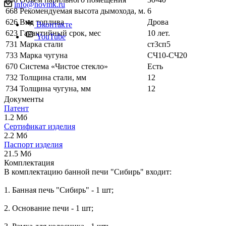
info@novmk.ru
668
Рекомендуемая высота дымохода, м.
6
626
Вид топлива
Дрова
Вконтакте
623
Гарантийный срок, мес
10 лет.
YouTube
731
Марка стали
ст3сп5
733
Марка чугуна
СЧ10-СЧ20
670
Система «Чистое стекло»
Есть
732
Толщина стали, мм
12
734
Толщина чугуна, мм
12
Документы
Патент
1.2 Мб
Сертификат изделия
2.2 Мб
Паспорт изделия
21.5 Мб
Комплектация
В комплектацию банной печи "Сибирь" входит:
1. Банная печь "Сибирь" - 1 шт;
2. Основание печи - 1 шт;