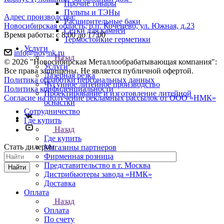
Прочие товары
Пульты и ТЭНы
Адрес производства:
Расширительные баки
Новосибирская область, р.п. Коченево, ул. Южная, д.23
Сетки для камней
Время работы: с 8:00 до 17:00
Термостойкие герметики
Услуги
info@novmk.ru
Назад
© 2026 "Новосибирская Металлообрабатывающая компания":
Услуги
Все права защищены. Не является публичной офертой.
Лазерная резка
Политика обработки персональных данных
Чугунное литейное производство
Политика конфиденциальности
Проектирование и изготовление литейной
Согласие на получение рекламных рассылок от ООО «НМК»
оснастки
Сотрудничество
Где купить
Назад
Где купить
Стать дилером
Магазины партнеров
Фирменная розница
Представительство в г. Москва
Найти
Дистрибьютеры завода «НМК»
Доставка
Оплата
Назад
Оплата
По счету