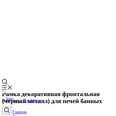
Рамка декоративная фронтальная
(черный металл) для печей банных
Ваш город:
Эль-Монте
Главная