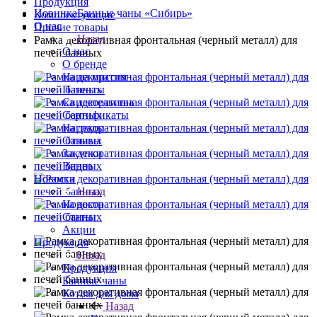
Продукция
Новинка
Банные чаны «Сибирь»
Комплектующие
О нас
Прочие товары
Назад
Рамка декоративная фронтальная (черный металл) для
О нас
печей банных
О бренде
Наша миссия
Патенты
Свидетельства
Сертификаты
Награды
Отзывы
Закупки
Видео
Новости
Назад
Новости
Статьи
Акции
Продукция
Назад
Продукция
Банные чаны
Котлы для дома
Назад