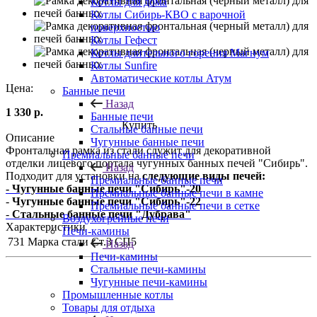
Котлы для дома
Котлы Сибирь-КВО с варочной
поверхностью
Котлы Гефест
Котлы длительного горения Магнум
Котлы Sunfire
Автоматические котлы Атум
Цена:
Банные печи
Назад
1 330
р.
Банные печи
Купить
Стальные банные печи
Описание
Чугунные банные печи
Фронтальная рамка из стали служит для декоративной
Премиальные банные печи
отделки лицевого портала чугунных банных печей "Сибирь".
Назад
Подходит для установки на
следующие виды печей:
Премиальные банные печи
- Чугунные банные печи "Сибирь"-20
Премиальные банные печи в камне
-
Чугунные банные печи "Сибирь"-22
Премиальные банные печи в сетке
-
Стальные банные печи "Дубрава"
Воздухогрейные печи
Характеристики
Печи-камины
731
Марка стали
Ст.3 СП5
Назад
Печи-камины
Стальные печи-камины
Чугунные печи-камины
Промышленные котлы
Товары для отдыха