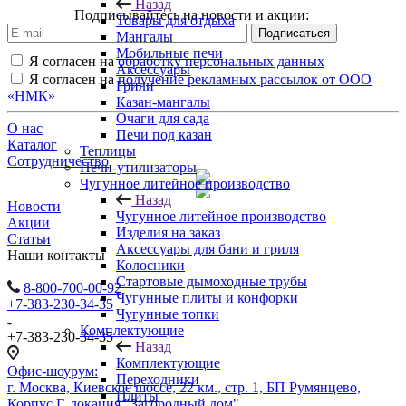
Назад
Подписывайтесь на новости и акции:
Товары для отдыха
Мангалы
Мобильные печи
Я согласен на
обработку персональных данных
Аксессуары
Я согласен на
получение рекламных рассылок от ООО
Грили
«НМК»
Казан-мангалы
Очаги для сада
О нас
Печи под казан
Каталог
Теплицы
Сотрудничество
Печи-утилизаторы
Чугунное литейное производство
Назад
Новости
Чугунное литейное производство
Акции
Изделия на заказ
Статьи
Аксессуары для бани и гриля
Наши контакты
Колосники
Стартовые дымоходные трубы
8-800-700-00-92
Чугунные плиты и конфорки
+7-383-230-34-35
Чугунные топки
Комплектующие
+7-383-230-34-35
Назад
Комплектующие
Офис-шоурум:
Переходники
г. Москва, Киевское шоссе, 22 км., стр. 1, БП Румянцево,
Плиты
Корпус Г, локация "Загородный дом"