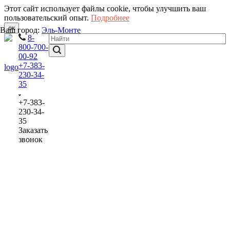
Этот сайт использует файлы cookie, чтобы улучшить ваш
пользовательский опыт.
Подробнее
ок
Ваш город:
Эль-Монте
8-
800-700-
00-92
+7-383-
230-34-
35
+7-383-
230-34-
35
Заказать
звонок