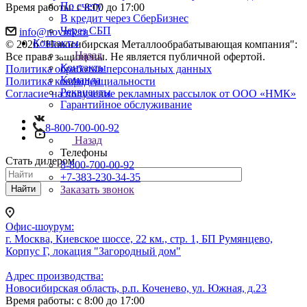
По счету
Время работы: с 8:00 до 17:00
В кредит через СберБизнес
Через СБП
info@novmk.ru
Контакты
© 2026 "Новосибирская Металлообрабатывающая компания":
Назад
Все права защищены. Не является публичной офертой.
Контакты
Политика обработки персональных данных
Команда
Политика конфиденциальности
Реквизиты
Согласие на получение рекламных рассылок от ООО «НМК»
Гарантийное обслуживание
8-800-700-00-92
Назад
Телефоны
Стать дилером
8-800-700-00-92
+7-383-230-34-35
Найти
Заказать звонок
Офис-шоурум:
г. Москва, Киевское шоссе, 22 км., стр. 1, БП Румянцево,
Корпус Г, локация "Загородный дом"
Адрес производства:
Новосибирская область, р.п. Коченево, ул. Южная, д.23
Время работы: с 8:00 до 17:00