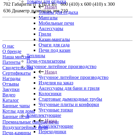
Товары для отдыха
702
Габариты (Г х Ш х В)
600 (410) х 600 (410) х 300
Назад
636
Диаметр дымохода, мм
210
Товары для отдыха
Мангалы
Мобильные печи
Аксессуары
Грили
Казан-мангалы
Очаги для сада
О нас
Печи под казан
О бренде
Теплицы
Наша миссия
Печи-утилизаторы
Патенты
Чугунное литейное производство
Свидетельства
Назад
Сертификаты
Чугунное литейное производство
Награды
Изделия на заказ
Отзывы
Аксессуары для бани и гриля
Закупки
Колосники
Видео
Стартовые дымоходные трубы
Каталог
Чугунные плиты и конфорки
Банные чаны
Чугунные топки
Котлы для дома
Комплектующие
Банные печи
Назад
Премиальные банные печи
Комплектующие
Воздухогрейные печи
Переходники
Печи-камины