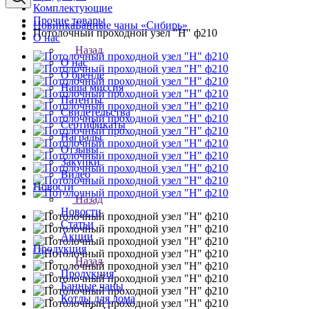
Комплектующие
Прочие товары
Новинка
Банные чаны «Сибирь»
Потолочный проходной узел "Н" ф210
О нас
Назад
О нас
О бренде
Наша миссия
Патенты
Свидетельства
Сертификаты
Награды
Отзывы
Закупки
Видео
Новости
Назад
Новости
Статьи
Акции
Продукция
Назад
Продукция
Банные чаны
Котлы для дома