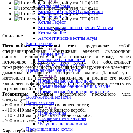
Назад
Котлы для дома
Котлы Сибирь-КВО с варочной
поверхностью
Котлы Гефест
Котлы длительного горения Магнум
Купить
Котлы Sunfire
Описание
Автоматические котлы Атум
Банные печи
Потолочный проходной узел
представляет собой
Назад
специализированный монтажный элемент дымоходной
Банные печи
системы, используемый для прокладки дымохода через
Стальные банные печи
потолочное перекрытие или стену. Он обеспечивает
Чугунные банные печи
пожарную безопасность отделяя теплонагруженные элементы
Премиальные банные печи
дымохода от горючих конструкций здания. Данный узел
Назад
изготовлен из негорючих материалов, а именно его короб
Премиальные банные печи
выполнен из фиброцементной плиты, а внешние элементы из
Премиальные банные печи в камне
нержавеющей стали.
Премиальные банные печи в сетке
Габаритные размеры
потолочного проходного узла
Воздухогрейные печи
следующие:
Печи-камины
- 600 мм х 600 мм - размер верхнего листа;
Назад
- 410 х 410 мм - размер внешнего короба;
Печи-камины
- 310 х 310 мм - размер внутреннего короба;
Стальные печи-камины
- 300 мм - высота короба.
Чугунные печи-камины
Промышленные котлы
Характеристики