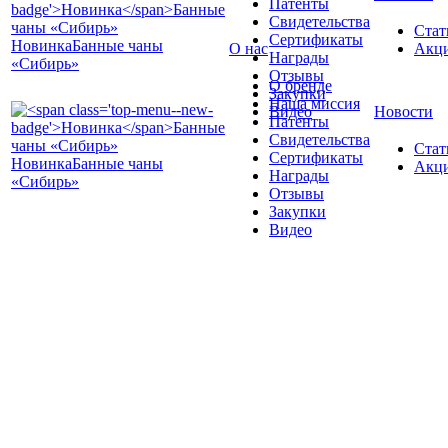
Патенты
Свидетельства
Стат
Сертификаты
Новинка
Банные чаны
О нас
Акц
Награды
«Сибирь»
Отзывы
О бренде
Закупки
Наша миссия
Видео
Новости
Патенты
Свидетельства
Стат
Сертификаты
Новинка
Банные чаны
Акц
Награды
«Сибирь»
Отзывы
Закупки
Видео