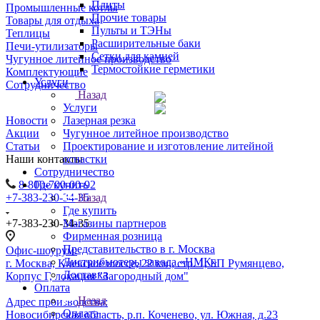
Плиты
Промышленные котлы
Прочие товары
Товары для отдыха
Пульты и ТЭНы
Теплицы
Расширительные баки
Печи-утилизаторы
Сетки для камней
Чугунное литейное производство
Термостойкие герметики
Комплектующие
Услуги
Сотрудничество
Назад
Услуги
Новости
Лазерная резка
Акции
Чугунное литейное производство
Статьи
Проектирование и изготовление литейной
Наши контакты
оснастки
Сотрудничество
8-800-700-00-92
Где купить
+7-383-230-34-35
Назад
Где купить
+7-383-230-34-35
Магазины партнеров
Фирменная розница
Представительство в г. Москва
Офис-шоурум:
Дистрибьютеры завода «НМК»
г. Москва, Киевское шоссе, 22 км., стр. 1, БП Румянцево,
Доставка
Корпус Г, локация "Загородный дом"
Оплата
Назад
Адрес производства:
Оплата
Новосибирская область, р.п. Коченево, ул. Южная, д.23