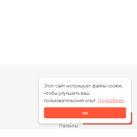
Этот сайт использует файлы cookie,
чтобы улучшить ваш
О нас
пользовательский опыт.
Подробнее
О бренде
ок
Наша миссия
Стать дилером
Патенты
Свидетельства