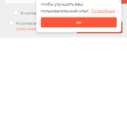
чтобы улучшить ваш
пользовательский опыт.
Подробнее
Я согласен на
обработку персональных данных
ок
Я согласен на
получение рекламных рассылок от
Стать дилером
ООО «НМК»
О нас
Каталог
Сотрудничество
Новости