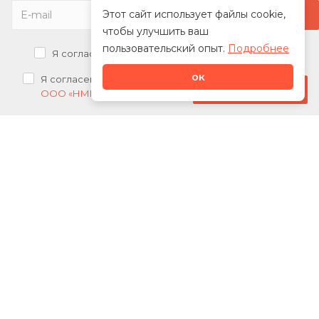
Этот сайт использует файлы cookie,
чтобы улучшить ваш
пользовательский опыт.
Подробнее
Я согласен на
обработку персональных данных
ок
Я согласен на
получение рекламных рассылок от
Стать дилером
ООО «НМК»
О нас
Каталог
Сотрудничество