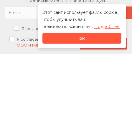
Подписывайтесь на новости и акции:
Этот сайт использует файлы cookie,
чтобы улучшить ваш
пользовательский опыт.
Подробнее
Я согласен на
обработку персональных данных
ок
Я согласен на
получение рекламных рассылок от
Стать дилером
ООО «НМК»
О нас
Каталог
Сотрудничество