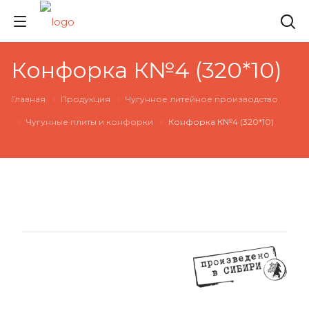
Конфорка К№4 (320*10)
Главная
Продукция
Чугунное литейное производство
Чугунные плиты и конфорки
Конфорка К№4 (320*10)