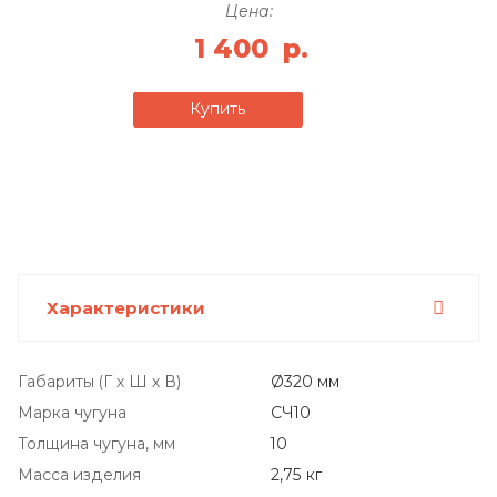
Цена:
1 400
р.
Купить
Характеристики
Габариты (Г х Ш х В)
Ø320 мм
Марка чугуна
СЧ10
Толщина чугуна, мм
10
Масса изделия
2,75 кг