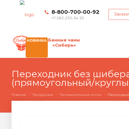
8-800-700-00-92
Заказа
+7-383-230-34-35
Банные чаны
НОВИНКА
«Сибирь»
Переходник без шибера
(прямоугольный/круглы
Главная
Продукция
Промышленные котлы
Переходник