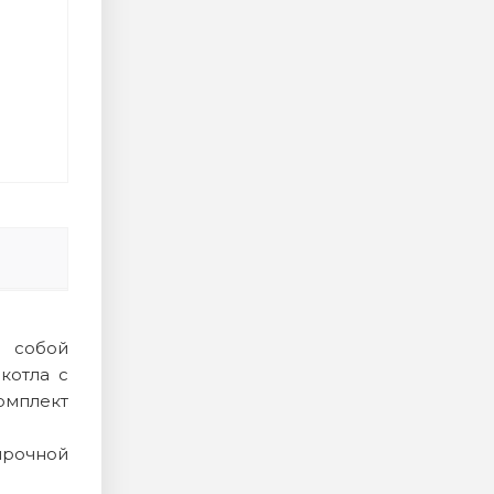
 собой
котла с
омплект
прочной