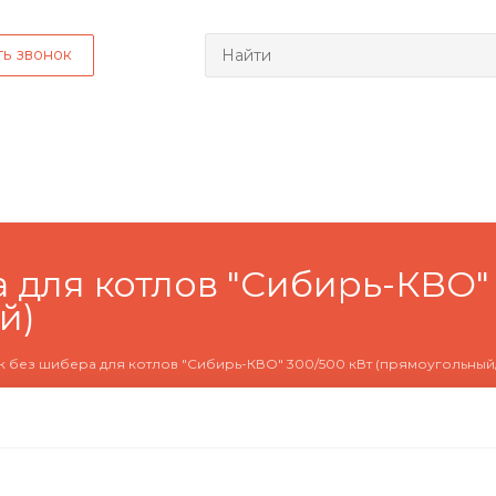
ть звонок
 для котлов "Сибирь-КВО" 
й)
 без шибера для котлов "Сибирь-КВО" 300/500 кВт (прямоугольный