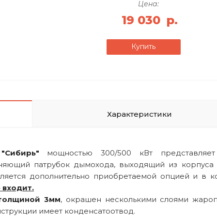
Цена:
19 030
р.
Купить
Характеристики
"Сибирь"
мощностью 300/500 кВт представляет
няющий патрубок дымохода, выходящий из корпуса 
вляется дополнительно приобретаемой опцией и в к
 входит.
толщиной 3мм
, окрашен несколькими слоями жаро
нструкции имеет конденсатоотвод.