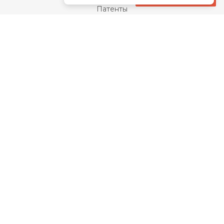
Патенты
Свидетельства
Сертификаты
Награды
Отзывы
Закупки
Видео
Каталог
Банные чаны
Котлы для дома
Банные печи
Премиальные банные печи
Воздухогрейные печи
Печи-камины
Промышленные котлы