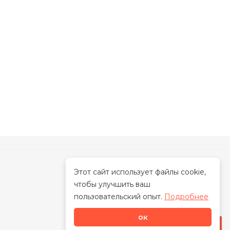
Этот сайт использует файлы cookie,
чтобы улучшить ваш
О нас
пользовательский опыт.
Подробнее
О бренде
ок
Наша миссия
Стать дилером