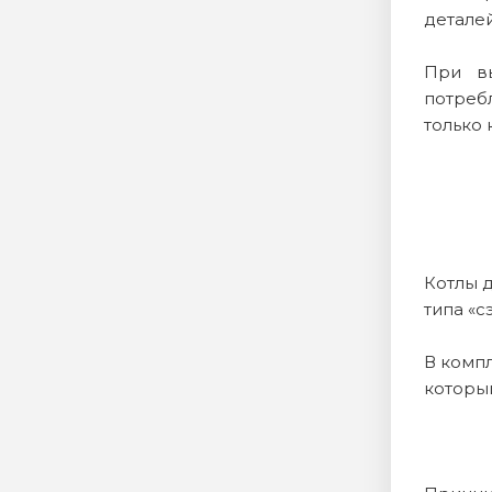
деталей
При вы
потреб
только 
Котлы 
типа «с
В компл
который