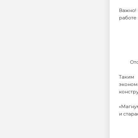
Важно!
работе
От
Таким 
эконом
констр
«Магну
и стара