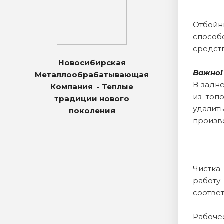
Отбойн
способ
средств
Новосибирская
Важно!
Металлообрабатывающая
В задн
Компания - Теплые
из топ
традиции нового
удалит
поколения
произв
Чистка
работу
соответ
Рабочее