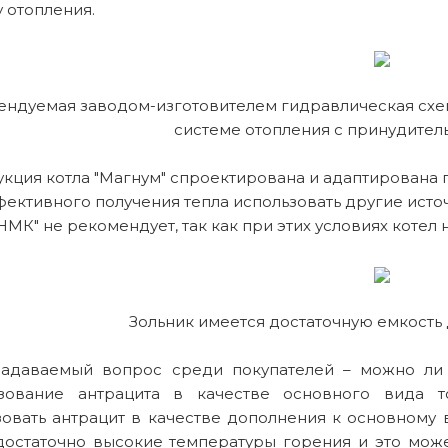
 отопления.
ндуемая заводом-изготовителем гидравлическая схем
системе отопления с принудител
кция котла "Магнум" спроектирована и адаптирована п
фективного получения тепла использовать другие исто
НМК" не рекомендует, так как при этих условиях котел
Зольник имеется достаточную емкость д
задаваемый вопрос среди покупателей – можно ли 
зование антрацита в качестве основного вида т
овать антрацит в качестве дополнения к основному ви
достаточно высокие температуры горения и это мо