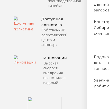
производственная
данный
линейка
загоро
Доступная
Констр
логистика
Сибири.
Собственный
счет ко
логистический
центр и
автопарк
Водона
Инновации
котла,
Высокая
скорость
теплосъ
внедрения
новых видов
Увелич
изделий
добитьс