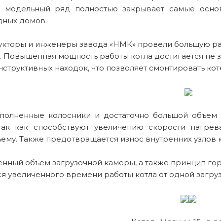
 модельный ряд полностью закрывает самые основ
дных домов.
укторы и инженеры завода «НМК» провели большую раб
 Повышенная мощность работы котла достигается не за
нструктивных находок, что позволяет смонтировать ко
полненные колосники и достаточно большой объем
 так как способствуют увеличению скорости нагр
ему. Также предотвращается износ внутренних узлов к
енный объем загрузочной камеры, а также принцип гор
я увеличенного времени работы котла от одной загруз