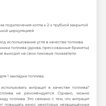
а подключения котла к 2-х трубной закрытой
ьной циркуляцией
од использование угля в качестве топлива.
чники топлива (дрова, прессованные брикеты)
 не выходит на свои пиковые показатели.
ля 1 закладки топлива.
использовать антрацит в качестве топлива?
оплива не рекомендуется. Однако, можно
ду топлива. Это связано с тем, что антрацит
жет повышать износ некоторых незащищённых