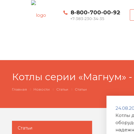
8-800-700-00-92
+7-383-230-34-35
Котлы серии «Магнум» 
Главная
Новости
Статьи
Статьи
24.08.2
Котлы д
оборуд
Статьи
надежно