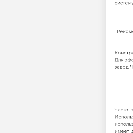
систему
Рекоме
Констру
Для эф
завод "
Часто 
Исполь
использ
имеет 