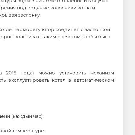
атуры воды в системе отопления и в случае
орения под водяные колосники котла и
крывая заслонку.
котле. Терморегулятор соединен с заслонкой
ерцы зольника с таким расчетом, чтобы была
а 2018 года) можно установить механизм
ть эксплуатировать котел в автоматическом
ени (каждый час);
нной температуре.