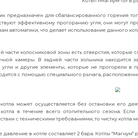
Котел «Магнум-15» в р
ик предназначен для сбалансированного горения то
ствуют эффективному прогоранию угля, они могут про
ам автоматики, что делает использование данного ко
ей части колосниковой зоны есть отверстия, которые
очной камеры. В задней части зольника находится з
ь угли и другие элементы, которые не прогорели в п
одится с помощью специального рычага, расположенног
 котла может осуществляется без остановки его дея
 котла в течение всего отопительного сезона. Есл
ствии с техническими требованиями, то чистку котла м
 давление в котле составляет 2 бара. Котлы "Магнум"