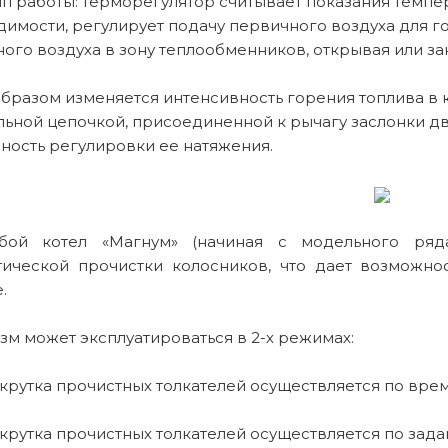
п работы: терморегулятор считывает показания темпер
димости, регулирует подачу первичного воздуха для г
ого воздуха в зону теплообменников, открывая или за
бразом изменяется интенсивность горения топлива в 
ьной цепочкой, присоединенной к рычагу заслонки дв
ность регулировки ее натяжения.
ой котел «Магнум» (начиная с модельного ряд
тической прочистки колосников, что дает возможнос
.
м может эксплуатироваться в 2-х режимах:
крутка прочистных толкателей осуществляется по врем
крутка прочистных толкателей осуществляется по зада