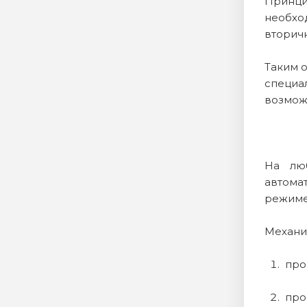
Принци
необхо
вторичн
Таким о
специал
возмож
На люб
автома
режиме
Механиз
про
про