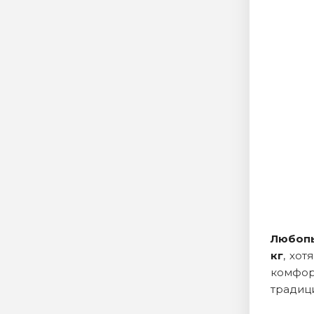
Любопы
кг
, хот
комфор
традици