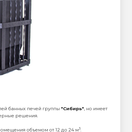
лей банных печей группы
"Сибирь"
, но имеет
ерные решения.
3
омещения объемом от 12 до 24 м
.