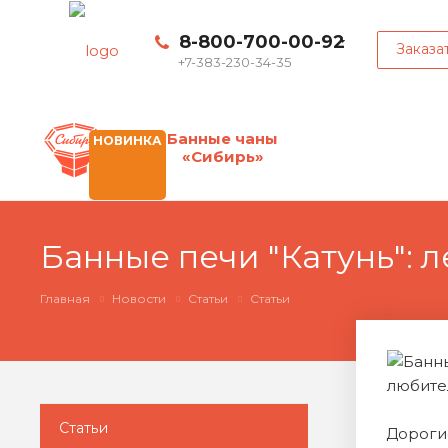
8-800-700-00-92
Заказа
+7-383-230-34-35
Банные чаны
НОВИНКА
«Сибирь»
Банные печи "Катунь": 
Главная
Новости
Статьи
Статьи
Статьи
Дороги