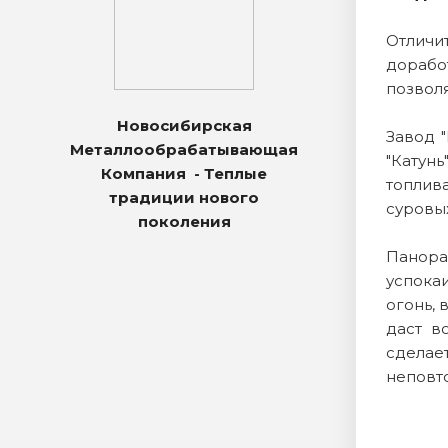
Отличи
дорабо
позволя
Новосибирская
Завод 
Металлообрабатывающая
"Катунь
Компания - Теплые
топлив
традиции нового
суровых
поколения
Панора
успока
огонь, 
даст в
сделае
неповт