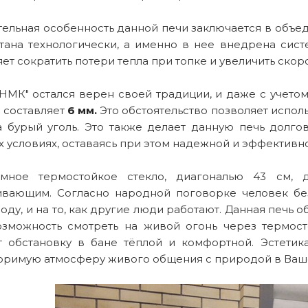
тельная особенность данной печи заключается в объе
тана технологически, а именно в нее внедрена сист
ет сократить потери тепла при топке и увеличить ско
"НМК" остался верен своей традиции, и даже с учето
" составляет
6 мм.
Это обстоятельство позволяет испол
а бурый уголь. Это также делает данную печь долго
 условиях, оставаясь при этом надежной и эффективн
мное термостойкое стекло, диагональю 43 см,
ивающим. Согласно народной поговорке человек бе
воду, и на то, как другие люди работают. Данная печь 
озможность смотреть на живой огонь через термосто
т обстановку в бане тёплой и комфортной. Эстети
оримую атмосферу живого общения с природой в Ваш