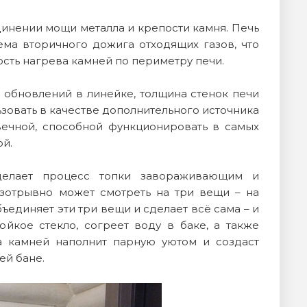
динении мощи металла и крепости камня. Печь
ема вторичного дожига отходящих газов, что
рость нагрева камней по периметру печи.
м обновлений в линейке, толщина стенок печи
ьзовать в качестве дополнительного источника
вечной, способной функционировать в самых
ой.
 делает процесс топки завораживающим и
зотрывно может смотреть на три вещи – на
объединяет эти три вещи и сделает всё сама – и
йкое стекло, согреет воду в баке, а также
ка камней наполнит парную уютом и создаст
ей бане.