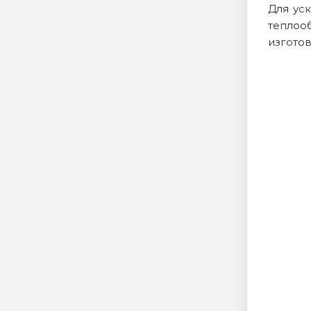
Для ус
теплоо
изготов