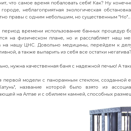
чит, что самое время побаловать себя! Как? Ну конечно
 городе, неблагоприятная экологическая обстановка,
но правы с одним небольшим, но существенным "Но"...
й период времени использование банных процедур бо
тся на физическом плане, но и расслабляет наш ме
а на нашу ЦНС. Довольно медицины, перейдем к делу
ивной, а также выпарить из себя все остатки негатива
но, нужна качественная баня с надежной печью! А таки
з первой модели с панорамным стеклом, созданной ещ
Катунь", название которой было взято из ассоци
ющей на Алтае и с обилием камней, способных размещ