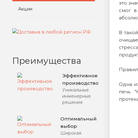
это зна
Акции
смог в
абсолют
В тако
очищае
стресс
продукт
Преимущества
Правиль
Эффективное
производство
Одна и
Уникальные
печь "
инженерные
протека
решения
Оптимальный
выбор
Широкая