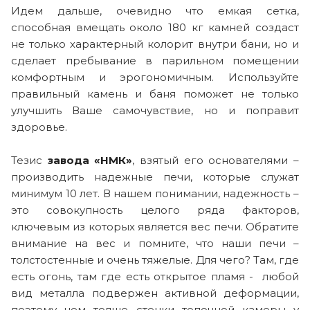
Идем дальше, очевидно что емкая сетка,
способная вмещать около 180 кг камней создаст
не только характерный колорит внутри бани, но и
сделает пребывание в парильном помещении
комфортным и эрогономичным. Используйте
правильный камень и баня поможет не только
улучшить Ваше самочувствие, но и поправит
здоровье.
Тезис
завода «НМК»
, взятый его основателями –
производить надежные печи, которые служат
минимум 10 лет. В нашем понимании, надежность –
это совокупность целого ряда факторов,
ключевым из которых является вес печи. Обратите
внимание на вес и помните, что наши печи –
толстостенные и очень тяжелые. Для чего? Там, где
есть огонь, там где есть открытое пламя - любой
вид металла подвержен активной деформации,
поэтому чем толще стенки топочной камеры у