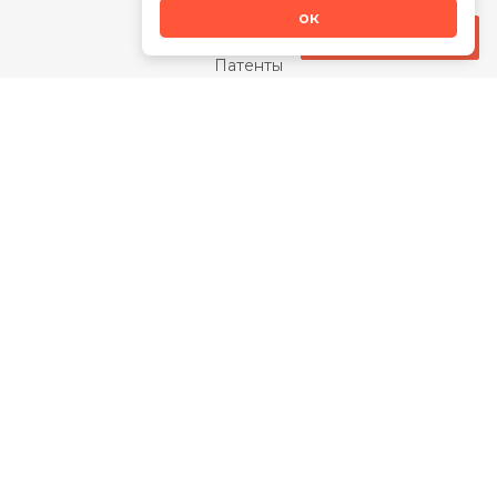
О бренде
ок
Наша миссия
Стать дилером
Патенты
Свидетельства
Сертификаты
Награды
Отзывы
Закупки
Видео
Каталог
Банные чаны
Котлы для дома
Банные печи
Премиальные банные печи
Воздухогрейные печи