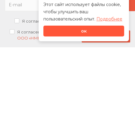
Этот сайт использует файлы cookie,
чтобы улучшить ваш
пользовательский опыт.
Подробнее
Я согласен на
обработку персональных данных
ок
Я согласен на
получение рекламных рассылок от
Стать дилером
ООО «НМК»
О нас
Каталог
Сотрудничество