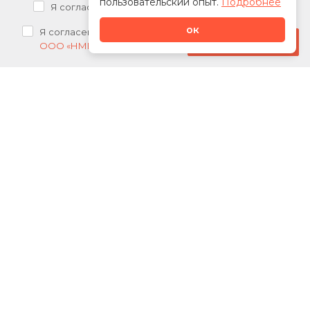
пользовательский опыт.
Подробнее
Я согласен на
обработку персональных данных
ок
Я согласен на
получение рекламных рассылок от
Стать дилером
ООО «НМК»
О нас
Каталог
Сотрудничество
Новости
Акции