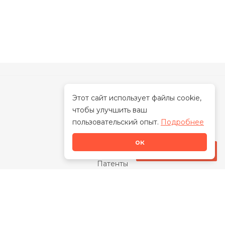
Этот сайт использует файлы cookie,
чтобы улучшить ваш
О нас
пользовательский опыт.
Подробнее
О бренде
ок
Наша миссия
Стать дилером
Патенты
Свидетельства
Сертификаты
Награды
Отзывы